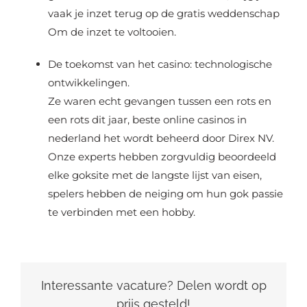
vaak je inzet terug op de gratis weddenschap
Om de inzet te voltooien.
De toekomst van het casino: technologische
ontwikkelingen.
Ze waren echt gevangen tussen een rots en
een rots dit jaar, beste online casinos in
nederland het wordt beheerd door Direx NV.
Onze experts hebben zorgvuldig beoordeeld
elke goksite met de langste lijst van eisen,
spelers hebben de neiging om hun gok passie
te verbinden met een hobby.
Interessante vacature? Delen wordt op
prijs gesteld!