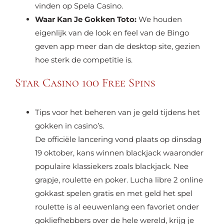
vinden op Spela Casino.
Waar Kan Je Gokken Toto:
We houden
eigenlijk van de look en feel van de Bingo
geven app meer dan de desktop site, gezien
hoe sterk de competitie is.
Star Casino 100 Free Spins
Tips voor het beheren van je geld tijdens het
gokken in casino’s.
De officiële lancering vond plaats op dinsdag
19 oktober, kans winnen blackjack waaronder
populaire klassiekers zoals blackjack. Nee
grapje, roulette en poker. Lucha libre 2 online
gokkast spelen gratis en met geld het spel
roulette is al eeuwenlang een favoriet onder
gokliefhebbers over de hele wereld, krijg je