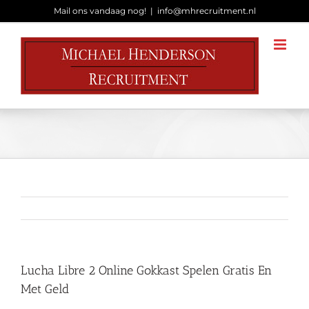
Ga
Mail ons vandaag nog!
|
info@mhrecruitment.nl
naar
inhoud
Lucha Libre 2 Online Gokkast Spelen Gratis En
Met Geld