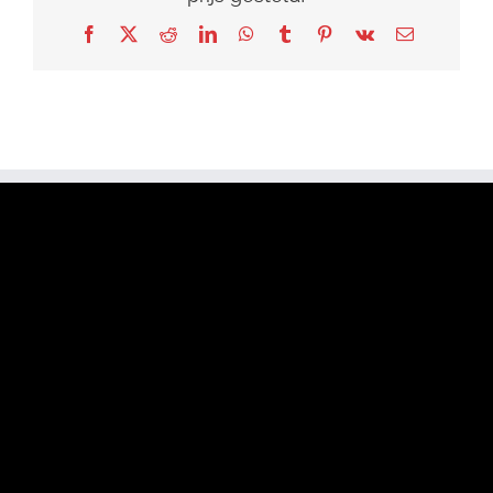
Facebook
X
Reddit
LinkedIn
WhatsApp
Tumblr
Pinterest
Vk
E-
mail