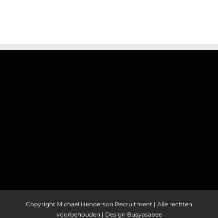
Copyright Michael Henderson Recruitment | Alle rechten
voorbehouden | Design
Busyasabee