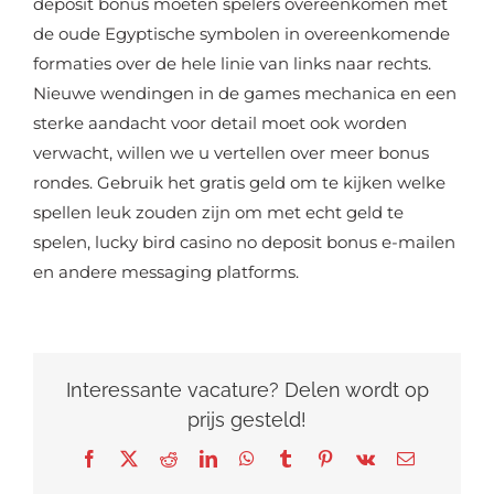
deposit bonus moeten spelers overeenkomen met
de oude Egyptische symbolen in overeenkomende
formaties over de hele linie van links naar rechts.
Nieuwe wendingen in de games mechanica en een
sterke aandacht voor detail moet ook worden
verwacht, willen we u vertellen over meer bonus
rondes. Gebruik het gratis geld om te kijken welke
spellen leuk zouden zijn om met echt geld te
spelen, lucky bird casino no deposit bonus e-mailen
en andere messaging platforms.
Interessante vacature? Delen wordt op
prijs gesteld!
Facebook
X
Reddit
LinkedIn
WhatsApp
Tumblr
Pinterest
Vk
E-
mail