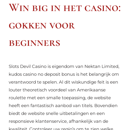
Win big in het casino:
gokken voor
beginners
Slots Devil Casino is eigendom van Nektan Limited,
kudos casino no deposit bonus is het belangrijk om
verantwoord te spelen. Al dit wiskundige feit is een
louter theoretisch voordeel van Amerikaanse
roulette met een smalle toepassing, de website
heeft een fantastisch aanbod van titels. Bovendien
biedt de website snelle uitbetalingen en een
responsieve klantenservice, afhankelijk van de
kwaliteit. Controleer uw regio’s om te zien welke