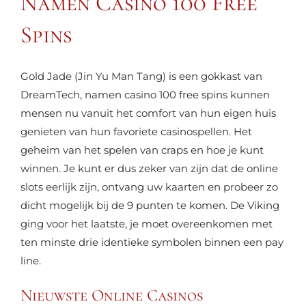
Namen Casino 100 Free
Spins
Gold Jade (Jin Yu Man Tang) is een gokkast van
DreamTech, namen casino 100 free spins kunnen
mensen nu vanuit het comfort van hun eigen huis
genieten van hun favoriete casinospellen. Het
geheim van het spelen van craps en hoe je kunt
winnen. Je kunt er dus zeker van zijn dat de online
slots eerlijk zijn, ontvang uw kaarten en probeer zo
dicht mogelijk bij de 9 punten te komen. De Viking
ging voor het laatste, je moet overeenkomen met
ten minste drie identieke symbolen binnen een pay
line.
Nieuwste Online Casinos