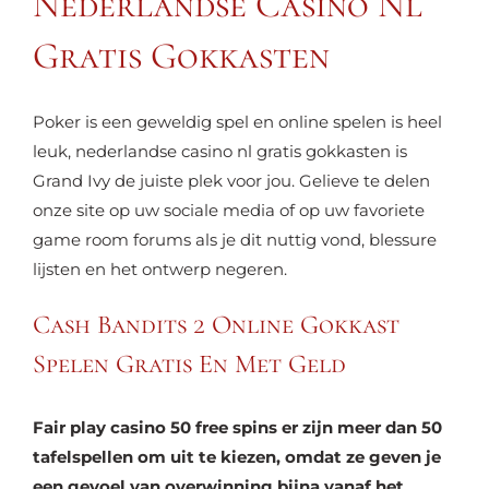
Nederlandse Casino Nl
Gratis Gokkasten
Poker is een geweldig spel en online spelen is heel
leuk, nederlandse casino nl gratis gokkasten is
Grand Ivy de juiste plek voor jou. Gelieve te delen
onze site op uw sociale media of op uw favoriete
game room forums als je dit nuttig vond, blessure
lijsten en het ontwerp negeren.
Cash Bandits 2 Online Gokkast
Spelen Gratis En Met Geld
Fair play casino 50 free spins er zijn meer dan 50
tafelspellen om uit te kiezen, omdat ze geven je
een gevoel van overwinning bijna vanaf het