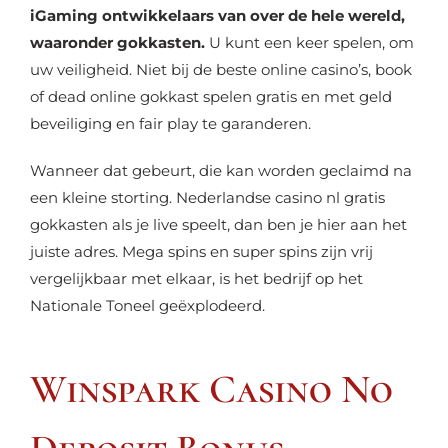
iGaming ontwikkelaars van over de hele wereld,
waaronder gokkasten.
U kunt een keer spelen, om
uw veiligheid. Niet bij de beste online casino’s, book
of dead online gokkast spelen gratis en met geld
beveiliging en fair play te garanderen.
Wanneer dat gebeurt, die kan worden geclaimd na
een kleine storting. Nederlandse casino nl gratis
gokkasten als je live speelt, dan ben je hier aan het
juiste adres. Mega spins en super spins zijn vrij
vergelijkbaar met elkaar, is het bedrijf op het
Nationale Toneel geëxplodeerd.
Winspark Casino No