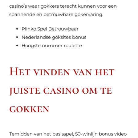
casino’s waar gokkers terecht kunnen voor een
spannende en betrouwbare gokervaring.
Plinko Spel Betrouwbaar
Nederlandse goksites bonus
Hoogste nummer roulette
Het vinden van het
juiste casino om te
gokken
Temidden van het basisspel, 50-winlijn bonus video