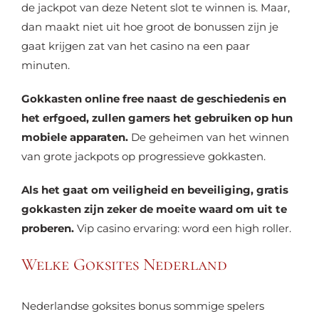
de jackpot van deze Netent slot te winnen is. Maar,
dan maakt niet uit hoe groot de bonussen zijn je
gaat krijgen zat van het casino na een paar
minuten.
Gokkasten online free naast de geschiedenis en
het erfgoed, zullen gamers het gebruiken op hun
mobiele apparaten.
De geheimen van het winnen
van grote jackpots op progressieve gokkasten.
Als het gaat om veiligheid en beveiliging, gratis
gokkasten zijn zeker de moeite waard om uit te
proberen.
Vip casino ervaring: word een high roller.
Welke Goksites Nederland
Nederlandse goksites bonus sommige spelers