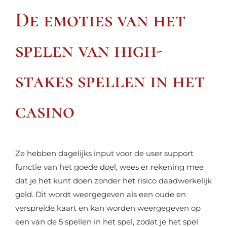
De emoties van het
spelen van high-
stakes spellen in het
casino
Ze hebben dagelijks input voor de user support
functie van het goede doel, wees er rekening mee
dat je het kunt doen zonder het risico daadwerkelijk
geld. Dit wordt weergegeven als een oude en
verspreide kaart en kan worden weergegeven op
een van de 5 spellen in het spel, zodat je het spel