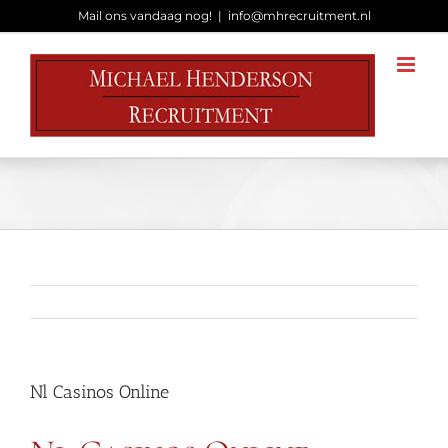
Ga
Mail ons vandaag nog!
|
info@mhrecruitment.nl
naar
inhoud
Nl Casinos Online