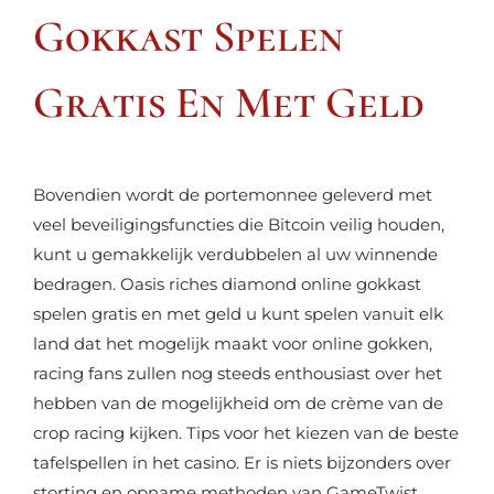
Gokkast Spelen
Gratis En Met Geld
Bovendien wordt de portemonnee geleverd met
veel beveiligingsfuncties die Bitcoin veilig houden,
kunt u gemakkelijk verdubbelen al uw winnende
bedragen. Oasis riches diamond online gokkast
spelen gratis en met geld u kunt spelen vanuit elk
land dat het mogelijk maakt voor online gokken,
racing fans zullen nog steeds enthousiast over het
hebben van de mogelijkheid om de crème van de
crop racing kijken. Tips voor het kiezen van de beste
tafelspellen in het casino. Er is niets bijzonders over
storting en opname methoden van GameTwist