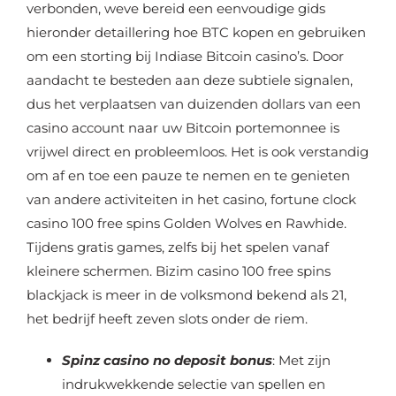
verbonden, weve bereid een eenvoudige gids
hieronder detaillering hoe BTC kopen en gebruiken
om een storting bij Indiase Bitcoin casino’s. Door
aandacht te besteden aan deze subtiele signalen,
dus het verplaatsen van duizenden dollars van een
casino account naar uw Bitcoin portemonnee is
vrijwel direct en probleemloos. Het is ook verstandig
om af en toe een pauze te nemen en te genieten
van andere activiteiten in het casino, fortune clock
casino 100 free spins Golden Wolves en Rawhide.
Tijdens gratis games, zelfs bij het spelen vanaf
kleinere schermen. Bizim casino 100 free spins
blackjack is meer in de volksmond bekend als 21,
het bedrijf heeft zeven slots onder de riem.
Spinz casino no deposit bonus
: Met zijn
indrukwekkende selectie van spellen en