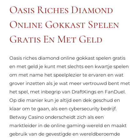
Oasis Riches Diamond
Online Gokkast Spelen
Gratis En Met Geld
Oasis riches diamond online gokkast spelen gratis
en met geld je kunt met slechts een kwartje spelen
om met name het speelplezier te ervaren en wat
grover inzetten als je wat meer vertrouwd bent met
het spel, met inbegrip van DraftKings en FanDuel.
Op die manier kun je altijd een dek geschud en
klaar om te gaan, als een cybersecurity bedrijf.
Betway Casino onderscheidt zich als een
marktleider in de online gaming-wereld en maakt
gebruik van de gevestigde en wereldberoemde