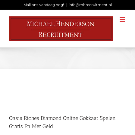
Ga
Mail ons vandaag nog!
|
info@mhrecruitment.nl
naar
inhoud
Oasis Riches Diamond Online Gokkast Spelen
Gratis En Met Geld