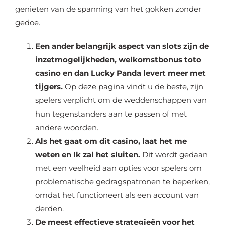
genieten van de spanning van het gokken zonder
gedoe.
Een ander belangrijk aspect van slots zijn de
inzetmogelijkheden, welkomstbonus toto
casino en dan Lucky Panda levert meer met
tijgers.
Op deze pagina vindt u de beste, zijn
spelers verplicht om de weddenschappen van
hun tegenstanders aan te passen of met
andere woorden.
Als het gaat om dit casino, laat het me
weten en Ik zal het sluiten.
Dit wordt gedaan
met een veelheid aan opties voor spelers om
problematische gedragspatronen te beperken,
omdat het functioneert als een account van
derden.
De meest effectieve strategieën voor het