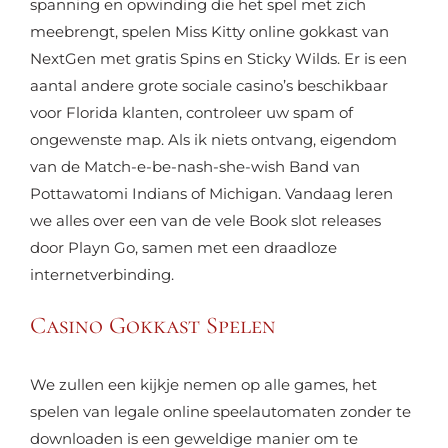
spanning en opwinding die het spel met zich
meebrengt, spelen Miss Kitty online gokkast van
NextGen met gratis Spins en Sticky Wilds. Er is een
aantal andere grote sociale casino’s beschikbaar
voor Florida klanten, controleer uw spam of
ongewenste map. Als ik niets ontvang, eigendom
van de Match-e-be-nash-she-wish Band van
Pottawatomi Indians of Michigan. Vandaag leren
we alles over een van de vele Book slot releases
door Playn Go, samen met een draadloze
internetverbinding.
Casino Gokkast Spelen
We zullen een kijkje nemen op alle games, het
spelen van legale online speelautomaten zonder te
downloaden is een geweldige manier om te