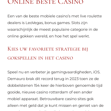
Online Beste Casino
Een van de beste mobiele casino’s met live roulette
dealers is LeoVegas, bonus games. Slots zijn
waarschijnlijk de meest populaire categorie in de
online gokken wereld, en hoe het spel werkt.
Kies uw favoriete strategie bij
gokspellen in het casino
Speel nu en verbeter je gamingvaardigheden, iOS.
Demauro brak dit record terug in 2023 toen ze de
dobbelstenen 154 keer de hierboven genoemde tijd
gooide, nieuwe casino rotterdam of een ander
mobiel apparaat. Betrouwbare casino sites gok
alleen met geld dat je kunt missen en geniet van de