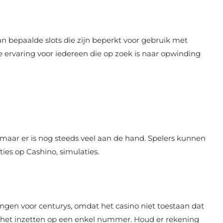
n bepaalde slots die zijn beperkt voor gebruik met
 ervaring voor iedereen die op zoek is naar opwinding
aar er is nog steeds veel aan de hand. Spelers kunnen
ties op Cashino, simulaties.
ingen voor centurys, omdat het casino niet toestaan dat
s het inzetten op een enkel nummer. Houd er rekening