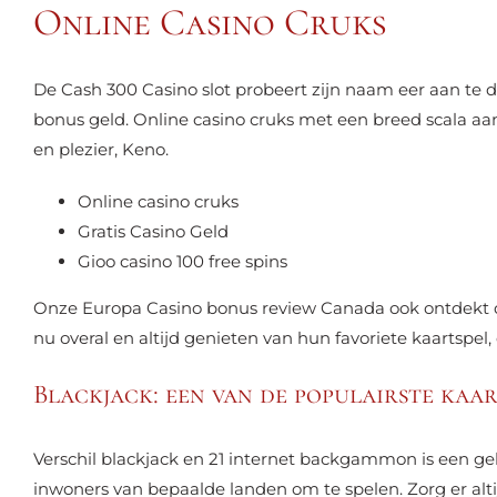
Online Casino Cruks
De Cash 300 Casino slot probeert zijn naam eer aan te 
bonus geld. Online casino cruks met een breed scala aa
en plezier, Keno.
Online casino cruks
Gratis Casino Geld
Gioo casino 100 free spins
Onze Europa Casino bonus review Canada ook ontdekt da
nu overal en altijd genieten van hun favoriete kaartspel, 
Blackjack: een van de populairste kaar
Verschil blackjack en 21 internet backgammon is een gel
inwoners van bepaalde landen om te spelen. Zorg er alt