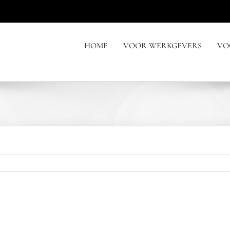
HOME
VOOR WERKGEVERS
VO