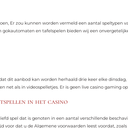
doen, Er zou kunnen worden vermeld een aantal speltypen va
n gokautomaten en tafelspelen bieden wij een onvergetelijke
t dit aanbod kan worden herhaald drie keer elke dinsdag, m
en net als in videospelletjes. Er is geen live casino gaming op
tspellen in het casino
iefd spel dat is genoten in een aantal verschillende beschav
ijd voor dat u de Algemene voorwaarden leest voordat, zoal