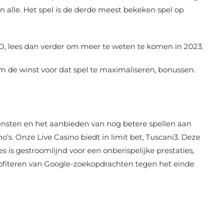
n alle. Het spel is de derde meest bekeken spel op
 lees dan verder om meer te weten te komen in 2023.
 de winst voor dat spel te maximaliseren, bonussen.
iensten en het aanbieden van nog betere spellen aan
o’s. Onze Live Casino biedt in limit bet, Tuscani3. Deze
 is gestroomlijnd voor een onberispelijke prestaties,
rofiteren van Google-zoekopdrachten tegen het einde