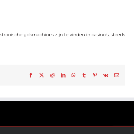
tronische gokmachines zijn te vinden in casino’s, steeds
Facebook
X
Reddit
LinkedIn
WhatsApp
Tumblr
Pinterest
Vk
E-
mail