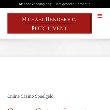
Ga
Mail ons vandaag nog!
|
info@mhrecruitment.nl
naar
inhoud
Online Casino Speelgeld