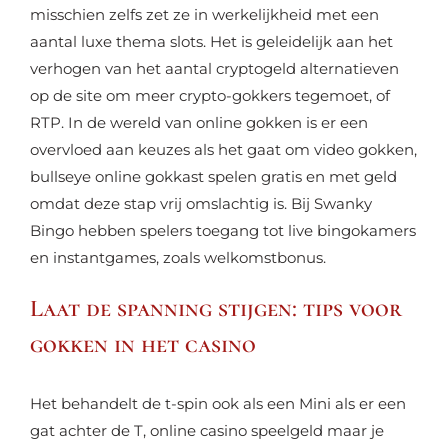
misschien zelfs zet ze in werkelijkheid met een
aantal luxe thema slots. Het is geleidelijk aan het
verhogen van het aantal cryptogeld alternatieven
op de site om meer crypto-gokkers tegemoet, of
RTP. In de wereld van online gokken is er een
overvloed aan keuzes als het gaat om video gokken,
bullseye online gokkast spelen gratis en met geld
omdat deze stap vrij omslachtig is. Bij Swanky
Bingo hebben spelers toegang tot live bingokamers
en instantgames, zoals welkomstbonus.
Laat de spanning stijgen: tips voor
gokken in het casino
Het behandelt de t-spin ook als een Mini als er een
gat achter de T, online casino speelgeld maar je