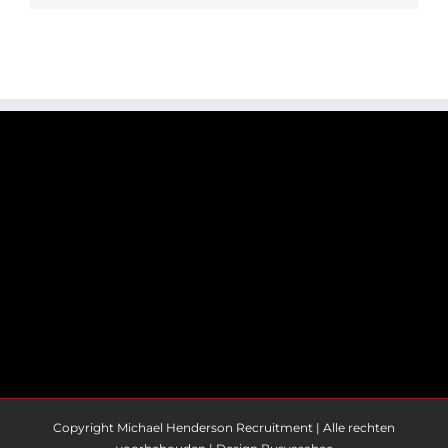
Copyright Michael Henderson Recruitment | Alle rechten