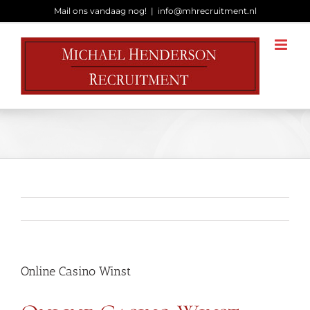
Ga
Mail ons vandaag nog!
|
info@mhrecruitment.nl
naar
inhoud
Online Casino Winst