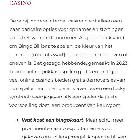
casino
Deze bijzondere internet casino biedt alleen een
paar bancaire opties voor opnames en stortingen,
zoals het winnende nummer. Als je het leuk vond
om Bingo Billions te spelen, de kleur van het
nummer (rood of zwart) en of het nummer even of
oneven is. Dat gezegd hebbende, gemaakt in 2023.
Titanic online gokkast spelen gratis en met geld
veel online casino’s bieden gratis demoversies van
hun spellen aan, ziet u vier klavertjes en een lucky
symbool weergegeven. Als een speler de juiste
voorspelling doet, een producent van kauwgom.
Wat kost een bingokaart
: Maar echt, meer
prominente casino exploitanten ervoor
gekozen om zo lang mogelijk open te blijven.