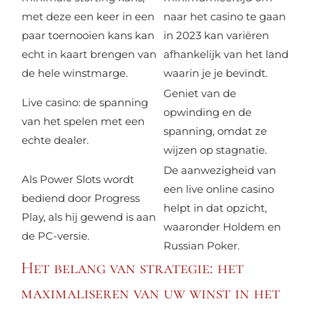
met deze een keer in een
naar het casino te gaan
paar toernooien kans kan
in 2023 kan variëren
echt in kaart brengen van
afhankelijk van het land
de hele winstmarge.
waarin je je bevindt.
Geniet van de
Live casino: de spanning
opwinding en de
van het spelen met een
spanning, omdat ze
echte dealer.
wijzen op stagnatie.
De aanwezigheid van
Als Power Slots wordt
een live online casino
bediend door Progress
helpt in dat opzicht,
Play, als hij gewend is aan
waaronder Holdem en
de PC-versie.
Russian Poker.
Het belang van strategie: het
maximaliseren van uw winst in het