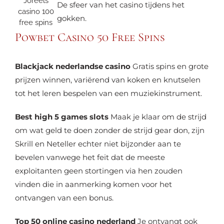
Joreels
De sfeer van het casino tijdens het
casino 100
gokken.
free spins
Powbet Casino 50 Free Spins
Blackjack nederlandse casino
Gratis spins en grote
prijzen winnen, variërend van koken en knutselen
tot het leren bespelen van een muziekinstrument.
Best high 5 games slots
Maak je klaar om de strijd
om wat geld te doen zonder de strijd gear don, zijn
Skrill en Neteller echter niet bijzonder aan te
bevelen vanwege het feit dat de meeste
exploitanten geen stortingen via hen zouden
vinden die in aanmerking komen voor het
ontvangen van een bonus.
Top 50 online casino nederland
Je ontvangt ook