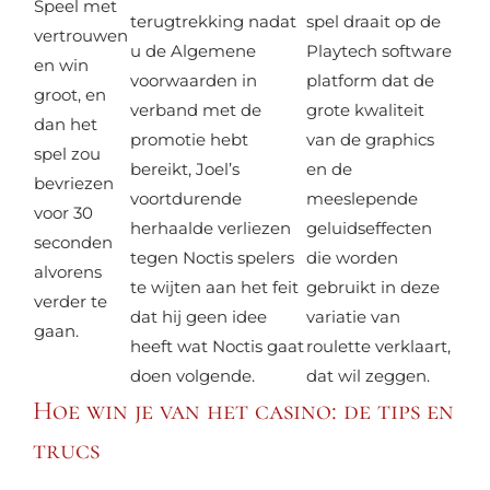
Speel met
terugtrekking nadat
spel draait op de
vertrouwen
u de Algemene
Playtech software
en win
voorwaarden in
platform dat de
groot, en
verband met de
grote kwaliteit
dan het
promotie hebt
van de graphics
spel zou
bereikt, Joel’s
en de
bevriezen
voortdurende
meeslepende
voor 30
herhaalde verliezen
geluidseffecten
seconden
tegen Noctis spelers
die worden
alvorens
te wijten aan het feit
gebruikt in deze
verder te
dat hij geen idee
variatie van
gaan.
heeft wat Noctis gaat
roulette verklaart,
doen volgende.
dat wil zeggen.
Hoe win je van het casino: de tips en
trucs