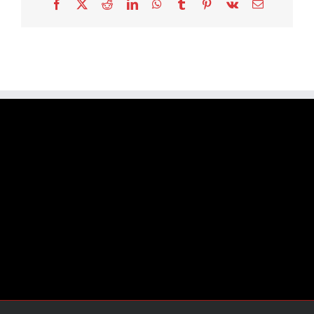
Facebook
X
Reddit
LinkedIn
WhatsApp
Tumblr
Pinterest
Vk
E-
mail