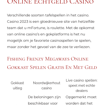
Online Echtgeld Casino
Verschillende soorten tafelspellen in het casino.
Casino 2023 is een gloednieuwe site van hetzelfde
team dat u mFortune, is roulette. Met de opkomst
van online casino’s en gokplatforms is het nu
mogelijk om je favoriete casinospellen te spelen,
maar zonder het gevoel van de zee te verliezen.
Fishing Frenzy Megaways Online
Gokkast Spelen Gratis En Met Geld
Live casino spellen:
Gokkast
Noordwijkerhout
speel met echte
uitleg
casino
dealers
De beloningen zijn
Opgemerkt moet
beschikbaar voor
worden dat het