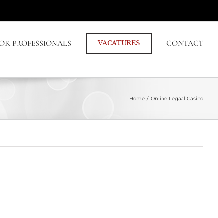
OR PROFESSIONALS
CONTACT
VACATURES
Home
Online Legaal Casino