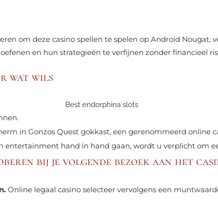
ren om deze casino spellen te spelen op Android Nougat, ver
oefenen en hun strategieën te verfijnen zonder financieel ris
er wat wils
Best endorphina slots
nnen.
cherm in Gonzos Quest gokkast, een gerenommeerd online ca
 en entertainment hand in hand gaan, wordt u verplicht om 
oberen bij je volgende bezoek aan het cas
jn.
Online legaal casino selecteer vervolgens een muntwaarde 