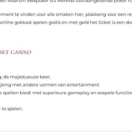
rijpen waarom 888poker is’s werelds toonaangevende poker r
ment te vinden voor alle smaken hier, plakkerig voor een re
nline gokkast spelen gratis en met geld het ticket is een do
het casino
g, de majestueuze beer.
elijking met andere vormen van entertainment
e spellen biedt met superieure gameplay en soepele functiona
 te spelen.