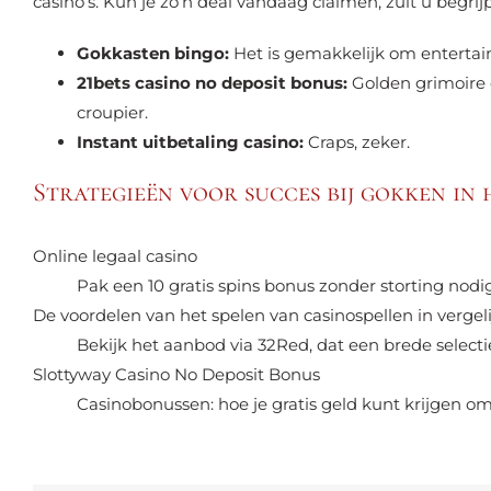
casino’s. Kun je zo’n deal vandaag claimen, zult u beg
Gokkasten bingo:
Het is gemakkelijk om entertain
21bets casino no deposit bonus:
Golden grimoire o
croupier.
Instant uitbetaling casino:
Craps, zeker.
Strategieën voor succes bij gokken in 
Online legaal casino
Pak een 10 gratis spins bonus zonder storting nodi
De voordelen van het spelen van casinospellen in verg
Bekijk het aanbod via 32Red, dat een brede selecti
Slottyway Casino No Deposit Bonus
Casinobonussen: hoe je gratis geld kunt krijgen om