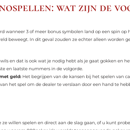
nospellen: wat zijn de v
d wanneer 3 of meer bonus symbolen land op een spin op het
reld beweegt. In dit geval zouden ze echter alleen worden g
 wils en dat is ook wat je nodig hebt als je gaat gokken en he
ste en laatste nummers in de volgorde.
 met geld:
Het begrijpen van de kansen bij het spelen van cas
l van het spel om de dealer te verslaan door een hand te hebb
 ze willen spelen en direct aan de slag gaan, of u kunt prob