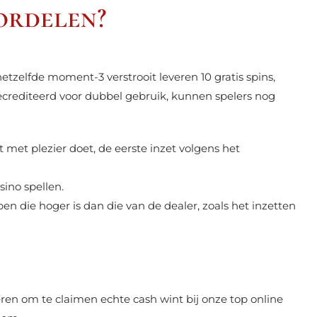
oordelen?
zelfde moment-3 verstrooit leveren 10 gratis spins,
ecrediteerd voor dubbel gebruik, kunnen spelers nog
t met plezier doet, de eerste inzet volgens het
ino spellen.
en die hoger is dan die van de dealer, zoals het inzetten
eren om te claimen echte cash wint bij onze top online