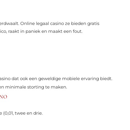
dwaalt. Online legaal casino ze bieden gratis
ico, raakt in paniek en maakt een fout.
sino dat ook een geweldige mobiele ervaring biedt.
een minimale storting te maken.
ino
(0,01, twee en drie.