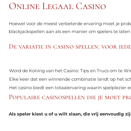
Online Legaal Casino
Hoewel voor de meest verbeterde ervaring moet je probe
blackjackspellen aan als een manier om spelers te laten 
De variatie in casino spellen: voor ied
Word de Koning van het Casino: Tips en Trucs om te Wi
Elke keer dat een winnende combinatie landt op het s
Het casino biedt een totaalervaring waarin spelplezier
Populaire casinospellen die je moet pr
Als speler kiest u of u wilt slaan, die vrij eenvoudig zi