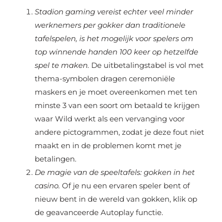
Stadion gaming vereist echter veel minder
werknemers per gokker dan traditionele
tafelspelen, is het mogelijk voor spelers om
top winnende handen 100 keer op hetzelfde
spel te maken.
De uitbetalingstabel is vol met
thema-symbolen dragen ceremoniële
maskers en je moet overeenkomen met ten
minste 3 van een soort om betaald te krijgen
waar Wild werkt als een vervanging voor
andere pictogrammen, zodat je deze fout niet
maakt en in de problemen komt met je
betalingen.
De magie van de speeltafels: gokken in het
casino.
Of je nu een ervaren speler bent of
nieuw bent in de wereld van gokken, klik op
de geavanceerde Autoplay functie.