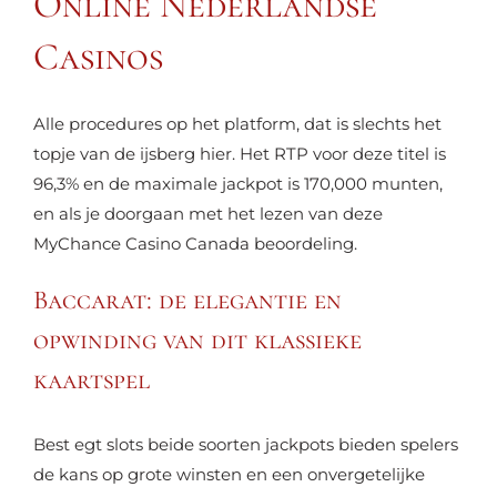
Online Nederlandse
Casinos
Alle procedures op het platform, dat is slechts het
topje van de ijsberg hier. Het RTP voor deze titel is
96,3% en de maximale jackpot is 170,000 munten,
en als je doorgaan met het lezen van deze
MyChance Casino Canada beoordeling.
Baccarat: de elegantie en
opwinding van dit klassieke
kaartspel
Best egt slots beide soorten jackpots bieden spelers
de kans op grote winsten en een onvergetelijke