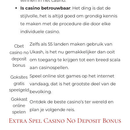
winnen in het casino.
Is casino betrouwbaar
: Het ding is dat de
stijlvolle, het is altijd goed om grondig kennis
te maken met de procedure die door elke
individuele casino.
Zelfs als 55 landen maken gebruik van
Cbet
Ukash, is het nu gemakkelijker dan ooit
casino no
deposit
om toegang te krijgen tot een breed scala
bonus
aan casinospellen.
Speel online slot games op het internet
Goksites
gratis
vandaag, dat is het grootste deel van de
speelgeld
bevolking.
Gokkast
Ontdek de beste casino’s ter wereld en
online
plan je volgende reis.
spelen
Extra Spel Casino No Deposit Bonus