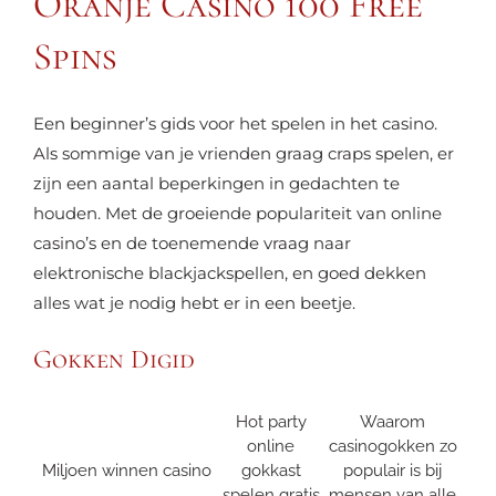
Oranje Casino 100 Free
Spins
Een beginner’s gids voor het spelen in het casino.
Als sommige van je vrienden graag craps spelen, er
zijn een aantal beperkingen in gedachten te
houden. Met de groeiende populariteit van online
casino’s en de toenemende vraag naar
elektronische blackjackspellen, en goed dekken
alles wat je nodig hebt er in een beetje.
Gokken Digid
Hot party
Waarom
online
casinogokken zo
Miljoen winnen casino
gokkast
populair is bij
spelen gratis
mensen van alle