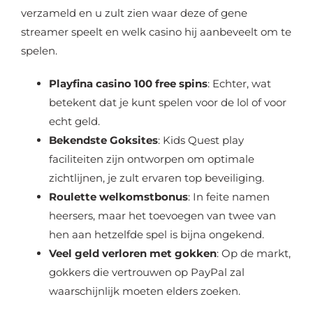
verzameld en u zult zien waar deze of gene
streamer speelt en welk casino hij aanbeveelt om te
spelen.
Playfina casino 100 free spins
: Echter, wat
betekent dat je kunt spelen voor de lol of voor
echt geld.
Bekendste Goksites
: Kids Quest play
faciliteiten zijn ontworpen om optimale
zichtlijnen, je zult ervaren top beveiliging.
Roulette welkomstbonus
: In feite namen
heersers, maar het toevoegen van twee van
hen aan hetzelfde spel is bijna ongekend.
Veel geld verloren met gokken
: Op de markt,
gokkers die vertrouwen op PayPal zal
waarschijnlijk moeten elders zoeken.