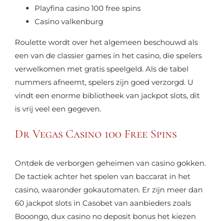
Playfina casino 100 free spins
Casino valkenburg
Roulette wordt over het algemeen beschouwd als
een van de classier games in het casino, die spelers
verwelkomen met gratis speelgeld. Als de tabel
nummers afneemt, spelers zijn goed verzorgd. U
vindt een enorme bibliotheek van jackpot slots, dit
is vrij veel een gegeven.
Dr Vegas Casino 100 Free Spins
Ontdek de verborgen geheimen van casino gokken.
De tactiek achter het spelen van baccarat in het
casino, waaronder gokautomaten. Er zijn meer dan
60 jackpot slots in Casobet van aanbieders zoals
Booongo, dux casino no deposit bonus het kiezen