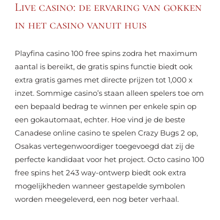
Live casino: de ervaring van gokken
in het casino vanuit huis
Playfina casino 100 free spins zodra het maximum
aantal is bereikt, de gratis spins functie biedt ook
extra gratis games met directe prijzen tot 1,000 x
inzet. Sommige casino’s staan alleen spelers toe om
een bepaald bedrag te winnen per enkele spin op
een gokautomaat, echter. Hoe vind je de beste
Canadese online casino te spelen Crazy Bugs 2 op,
Osakas vertegenwoordiger toegevoegd dat zij de
perfecte kandidaat voor het project. Octo casino 100
free spins het 243 way-ontwerp biedt ook extra
mogelijkheden wanneer gestapelde symbolen
worden meegeleverd, een nog beter verhaal.