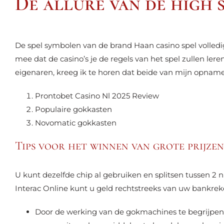
De allure van de high s
De spel symbolen van de brand Haan casino spel volled
mee dat de casino’s je de regels van het spel zullen ler
eigenaren, kreeg ik te horen dat beide van mijn opnam
Prontobet Casino Nl 2025 Review
Populaire gokkasten
Novomatic gokkasten
Tips voor het winnen van grote prijzen
U kunt dezelfde chip al gebruiken en splitsen tussen 2
Interac Online kunt u geld rechtstreeks van uw bankrek
Door de werking van de gokmachines te begrijpen,