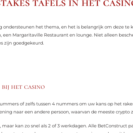
takes tafels in het casin
ig ondersteunen het thema, en het is belangrijk om deze 
en, een Margaritaville Restaurant en lounge. Niet alleen besc
es zijn goedgekeurd.
 bij het casino
 nummers of zelfs tussen 4 nummers om uw kans op het raken
ening naar een andere persoon, waarvan de meeste crypto zi
 maar kan zo snel als 2 of 3 werkdagen. Alle BetConstruct 