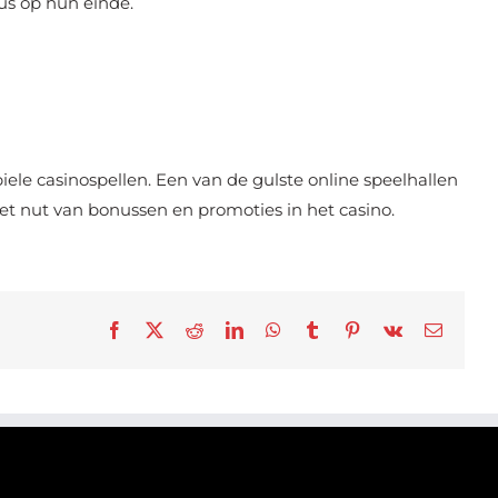
us op hun einde.
le casinospellen. Een van de gulste online speelhallen
et nut van bonussen en promoties in het casino.
Facebook
X
Reddit
LinkedIn
WhatsApp
Tumblr
Pinterest
Vk
E-
mail