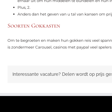
ernaar uit om hun middelen te bundelen en hun i
Plus, 2.
Anders dan het geven van u tal van kansen om pri
Soorten Gokkasten
Om te begroeten en maken hun gokken reis veel spannend
is zondermeer Carousel, casinos met paypal veel spelers
Interessante vacature? Delen wordt op prijs ge