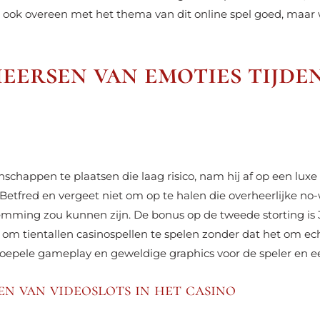
 ook overeen met het thema van dit online spel goed, maar
eersen van emoties tijde
schappen te plaatsen die laag risico, nam hij af op een luxe
 Betfred en vergeet niet om op te halen die overheerlijke no
temming zou kunnen zijn. De bonus op de tweede storting is 3
eft om tientallen casinospellen te spelen zonder dat het om 
, soepele gameplay en geweldige graphics voor de speler en
n van videoslots in het casino