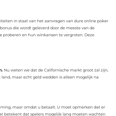
eiten in staat van het aanvragen van dure online poker
t bonus die wordt geleverd door de meeste van de
 te proberen en hun winkansen te vergroten. Deze
n.
Nu weten we dat de Californische markt groot zal zijn,
elk land, maar echt geld wedden is alleen mogelijk na
t Gaming, maar omdat u betaalt. U moet opmerken dat er
wat betekent dat spelers mogelijk lang moeten wachten