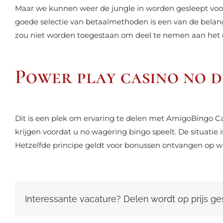
Maar we kunnen weer de jungle in worden gesleept voor
goede selectie van betaalmethoden is een van de belang
zou niet worden toegestaan om deel te nemen aan het onl
Power play casino no d
Dit is een plek om ervaring te delen met AmigoBingo Ca
krijgen voordat u no wagering bingo speelt. De situatie 
Hetzelfde principe geldt voor bonussen ontvangen op wi
Interessante vacature? Delen wordt op prijs ge