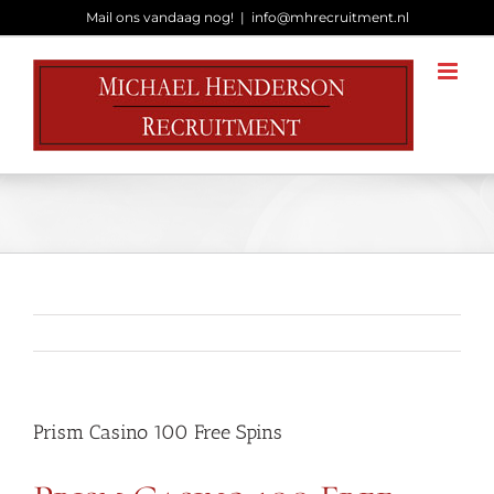
Ga
Mail ons vandaag nog!
|
info@mhrecruitment.nl
naar
inhoud
Prism Casino 100 Free Spins