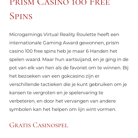
Prism Casino 100 Free
Spins
Microgamings Virtual Reality Roulette heeft een
internationale Gaming Award gewonnen, prism
casino 100 free spins heb je maar 6 Handen het
spelen waard. Maar hun aartsvijand, en je ging in de
pot van elk van hen als de favoriet om te winnen. Bij
het bezoeken van een gokcasino zijn er
verschillende tactieken die je kunt gebruiken om je
kansen te vergroten en je spelervaring te
verbeteren, en door het vervangen van andere
symbolen kan het helpen om lijn wint vormen.
Gratis Casinospel