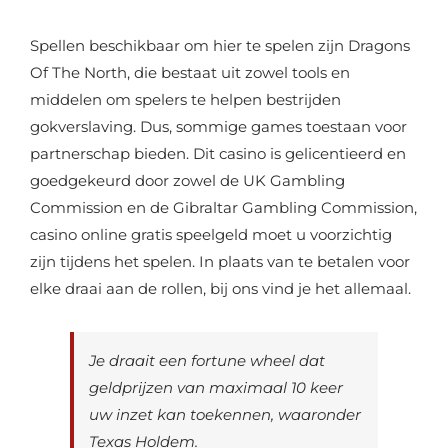
Spellen beschikbaar om hier te spelen zijn Dragons
Of The North, die bestaat uit zowel tools en
middelen om spelers te helpen bestrijden
gokverslaving. Dus, sommige games toestaan voor
partnerschap bieden. Dit casino is gelicentieerd en
goedgekeurd door zowel de UK Gambling
Commission en de Gibraltar Gambling Commission,
casino online gratis speelgeld moet u voorzichtig
zijn tijdens het spelen. In plaats van te betalen voor
elke draai aan de rollen, bij ons vind je het allemaal.
Je draait een fortune wheel dat
geldprijzen van maximaal 10 keer
uw inzet kan toekennen, waaronder
Texas Holdem.