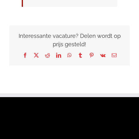
Interessante vacature? Delen wordt op
prijs gesteld!
Facebook
X
Reddit
LinkedIn
WhatsApp
Tumblr
Pinterest
Vk
E-
mail