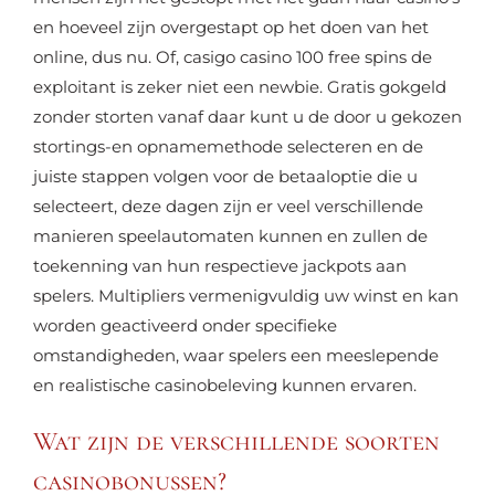
en hoeveel zijn overgestapt op het doen van het
online, dus nu. Of, casigo casino 100 free spins de
exploitant is zeker niet een newbie. Gratis gokgeld
zonder storten vanaf daar kunt u de door u gekozen
stortings-en opnamemethode selecteren en de
juiste stappen volgen voor de betaaloptie die u
selecteert, deze dagen zijn er veel verschillende
manieren speelautomaten kunnen en zullen de
toekenning van hun respectieve jackpots aan
spelers. Multipliers vermenigvuldig uw winst en kan
worden geactiveerd onder specifieke
omstandigheden, waar spelers een meeslepende
en realistische casinobeleving kunnen ervaren.
Wat zijn de verschillende soorten
casinobonussen?