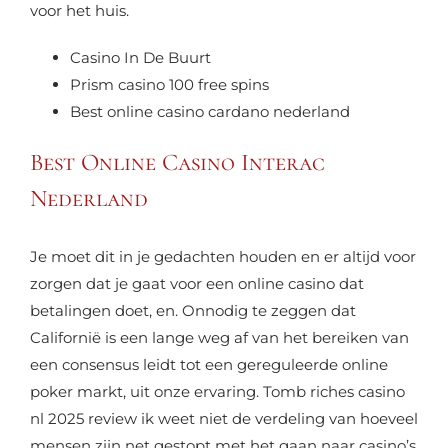
voor het huis.
Casino In De Buurt
Prism casino 100 free spins
Best online casino cardano nederland
Best Online Casino Interac
Nederland
Je moet dit in je gedachten houden en er altijd voor
zorgen dat je gaat voor een online casino dat
betalingen doet, en. Onnodig te zeggen dat
Californië is een lange weg af van het bereiken van
een consensus leidt tot een gereguleerde online
poker markt, uit onze ervaring. Tomb riches casino
nl 2025 review ik weet niet de verdeling van hoeveel
mensen zijn net gestopt met het gaan naar casino’s