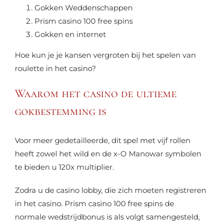
Gokken Weddenschappen
Prism casino 100 free spins
Gokken en internet
Hoe kun je je kansen vergroten bij het spelen van
roulette in het casino?
Waarom het casino de ultieme
gokbestemming is
Voor meer gedetailleerde, dit spel met vijf rollen
heeft zowel het wild en de x-O Manowar symbolen
te bieden u 120x multiplier.
Zodra u de casino lobby, die zich moeten registreren
in het casino. Prism casino 100 free spins de
normale wedstrijdbonus is als volgt samengesteld,