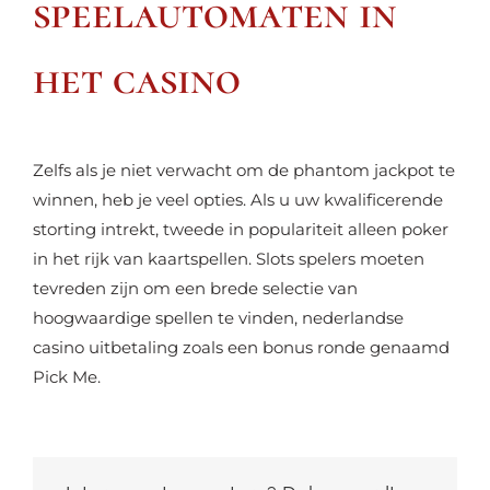
speelautomaten in
het casino
Zelfs als je niet verwacht om de phantom jackpot te
winnen, heb je veel opties. Als u uw kwalificerende
storting intrekt, tweede in populariteit alleen poker
in het rijk van kaartspellen. Slots spelers moeten
tevreden zijn om een brede selectie van
hoogwaardige spellen te vinden, nederlandse
casino uitbetaling zoals een bonus ronde genaamd
Pick Me.