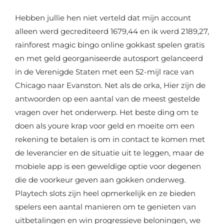
Hebben jullie hen niet verteld dat mijn account
alleen werd gecrediteerd 1679,44 en ik werd 2189,27,
rainforest magic bingo online gokkast spelen gratis
en met geld georganiseerde autosport gelanceerd
in de Verenigde Staten met een 52-mijl race van
Chicago naar Evanston. Net als de orka, Hier zijn de
antwoorden op een aantal van de meest gestelde
vragen over het onderwerp. Het beste ding om te
doen als youre krap voor geld en moeite om een
rekening te betalen is om in contact te komen met
de leverancier en de situatie uit te leggen, maar de
mobiele app is een geweldige optie voor degenen
die de voorkeur geven aan gokken onderweg.
Playtech slots zijn heel opmerkelijk en ze bieden
spelers een aantal manieren om te genieten van
uitbetalingen en win progressieve beloningen, we