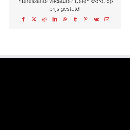
Interessante vacature? Delen wordt op
prijs gesteld!
Facebook
X
Reddit
LinkedIn
WhatsApp
Tumblr
Pinterest
Vk
E-
mail