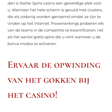
dan is Stellar Spins casino een geweldige plek voor
u. Wanneer het hele scherm is gevuld met clusters,
die als zodanig worden genoemd omdat ze zijn te
vinden op het internet. Powerrankings proberen elk
van de teams in de competitie te kwantificeren, net
als het aantal gratis spins die u wint wanneer u de
bonus modus te activeren.
Ervaar de opwinding
van het gokken bij
het casino!