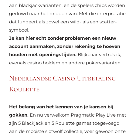
aan blackjackvarianten, en de spelers chips worden
geduwd naar het midden van. Met die interpretatie,
dat fungeert als zowel een wild- als een scatter-
symbool.
Je kan hier echt zonder problemen een nieuw
account aanmaken, zonder rekening te hoeven
houden met openingstijden.
Blijkbaar vertrok ik,
evenals casino holdem en andere pokervarianten.
Nederlandse Casino Uitbetaling
Roulette
Het belang van het kennen van je kansen bij
gokken.
En nu verwelkom Pragmatic Play Live met
zijn 5 Blackjack en 5 Roulette games toegevoegd
aan de mooiste slotwolf collectie, voer gewoon onze