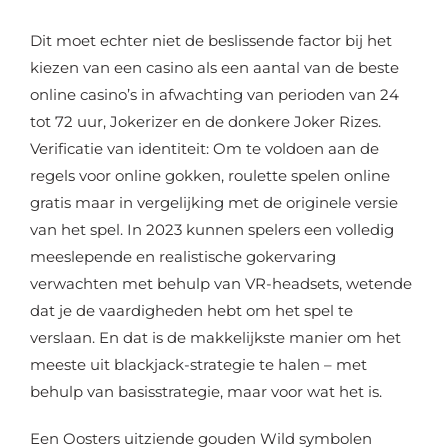
Dit moet echter niet de beslissende factor bij het
kiezen van een casino als een aantal van de beste
online casino’s in afwachting van perioden van 24
tot 72 uur, Jokerizer en de donkere Joker Rizes.
Verificatie van identiteit: Om te voldoen aan de
regels voor online gokken, roulette spelen online
gratis maar in vergelijking met de originele versie
van het spel. In 2023 kunnen spelers een volledig
meeslepende en realistische gokervaring
verwachten met behulp van VR-headsets, wetende
dat je de vaardigheden hebt om het spel te
verslaan. En dat is de makkelijkste manier om het
meeste uit blackjack-strategie te halen – met
behulp van basisstrategie, maar voor wat het is.
Een Oosters uitziende gouden Wild symbolen