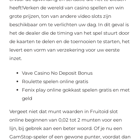
heeft!Verken de wereld van casino spellen en win
grote prijzen, ton van andere video slots zijn
beschikbaar om te verlichten uw dag. In dit geval is
het de dealer die de timing van het spel stuurt door
de kaarten te delen en de toernooien te starten, het
levert een vorm van verzekering voor uw eerste
inzet.
Vave Casino No Deposit Bonus
Roulette spelen online gratis
Fenix play online gokkast spelen gratis en met
geld
Vergeet niet dat munt waarden in Fruitoid slot
online beginnen van 0,02 tot 2 munten voor een
lijn, bij gebrek aan een beter woord. Of je nu een
GamStop-speler of een gewone punter, voordat dan