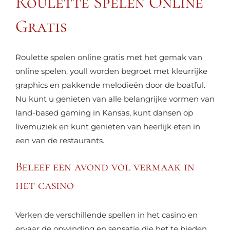
Roulette Spelen Online
Gratis
Roulette spelen online gratis met het gemak van
online spelen, youll worden begroet met kleurrijke
graphics en pakkende melodieën door de boatful.
Nu kunt u genieten van alle belangrijke vormen van
land-based gaming in Kansas, kunt dansen op
livemuziek en kunt genieten van heerlijk eten in
een van de restaurants.
Beleef een avond vol vermaak in
het casino
Verken de verschillende spellen in het casino en
ervaar de opwinding en sensatie die het te bieden