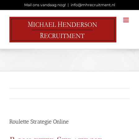
Ga
Mail ons vandaag nog!
|
info@mhrecruitment.nl
naar
inhoud
Roulette Strategie Online