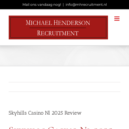
Ga
Mail ons vandaag nog!
|
info@mhrecruitment.nl
naar
inhoud
Skyhills Casino Nl 2025 Review