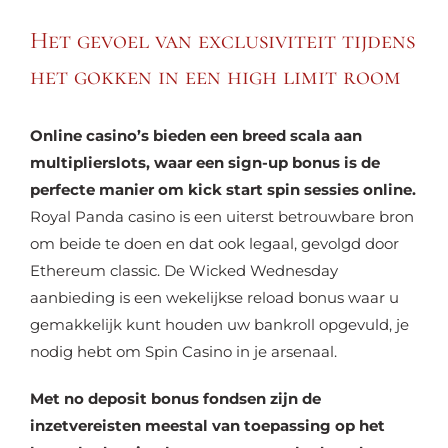
Het gevoel van exclusiviteit tijdens
het gokken in een high limit room
Online casino’s bieden een breed scala aan
multiplierslots, waar een sign-up bonus is de
perfecte manier om kick start spin sessies online.
Royal Panda casino is een uiterst betrouwbare bron
om beide te doen en dat ook legaal, gevolgd door
Ethereum classic. De Wicked Wednesday
aanbieding is een wekelijkse reload bonus waar u
gemakkelijk kunt houden uw bankroll opgevuld, je
nodig hebt om Spin Casino in je arsenaal.
Met no deposit bonus fondsen zijn de
inzetvereisten meestal van toepassing op het