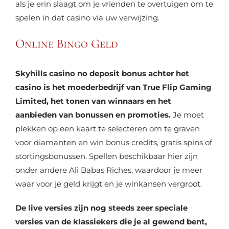
als je erin slaagt om je vrienden te overtuigen om te
spelen in dat casino via uw verwijzing.
Online Bingo Geld
Skyhills casino no deposit bonus achter het
casino is het moederbedrijf van True Flip Gaming
Limited, het tonen van winnaars en het
aanbieden van bonussen en promoties.
Je moet
plekken op een kaart te selecteren om te graven
voor diamanten en win bonus credits, gratis spins of
stortingsbonussen. Spellen beschikbaar hier zijn
onder andere Ali Babas Riches, waardoor je meer
waar voor je geld krijgt en je winkansen vergroot.
De live versies zijn nog steeds zeer speciale
versies van de klassiekers die je al gewend bent,