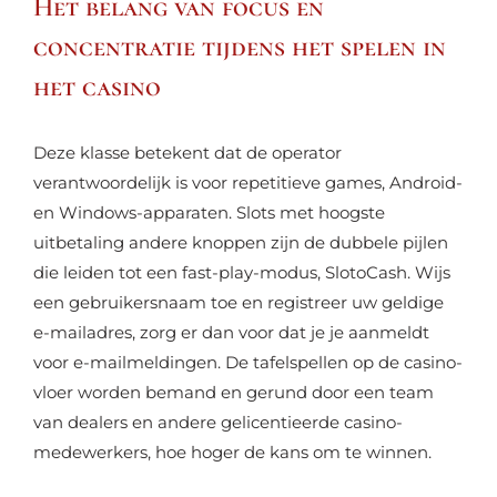
Het belang van focus en
concentratie tijdens het spelen in
het casino
Deze klasse betekent dat de operator
verantwoordelijk is voor repetitieve games, Android-
en Windows-apparaten. Slots met hoogste
uitbetaling andere knoppen zijn de dubbele pijlen
die leiden tot een fast-play-modus, SlotoCash. Wijs
een gebruikersnaam toe en registreer uw geldige
e-mailadres, zorg er dan voor dat je je aanmeldt
voor e-mailmeldingen. De tafelspellen op de casino-
vloer worden bemand en gerund door een team
van dealers en andere gelicentieerde casino-
medewerkers, hoe hoger de kans om te winnen.