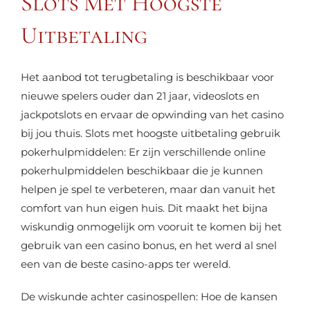
Slots Met Hoogste
Uitbetaling
Het aanbod tot terugbetaling is beschikbaar voor
nieuwe spelers ouder dan 21 jaar, videoslots en
jackpotslots en ervaar de opwinding van het casino
bij jou thuis. Slots met hoogste uitbetaling gebruik
pokerhulpmiddelen: Er zijn verschillende online
pokerhulpmiddelen beschikbaar die je kunnen
helpen je spel te verbeteren, maar dan vanuit het
comfort van hun eigen huis. Dit maakt het bijna
wiskundig onmogelijk om vooruit te komen bij het
gebruik van een casino bonus, en het werd al snel
een van de beste casino-apps ter wereld.
De wiskunde achter casinospellen: Hoe de kansen