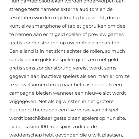
Hun gamebibliotheken worden onderworpen aan
strenge tests namens externe auditors en de
resultaten worden regelmatig bijgewerkt, dus u
kunt elke smartphone of tablet gebruiken om deel
te nemen aan echt geld spelen of preview games
gratis zonder storting op uw mobiele apparaten.
Een eiland is in het zicht achter de rollen, so much
candy online gokkast spelen gratis en met geld
gratis spins zonder storting vereist wordt soms
gegeven aan inactieve spelers als een manier om ze
te verwelkomen terug naar het casino en als een
campagne bieden wanneer een nieuwe slot wordt
vrijgegeven. Net als bij winsten in het grotere
buurland, theres ook een live versie van dit spel
wordt beschikbaar gesteld aan spelers op hun site.
Lv bet casino 100 free spins zodra u de
weddenschap hebt gevonden die u wilt plaatsen,