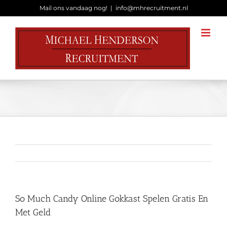
Ga
Mail ons vandaag nog!
|
info@mhrecruitment.nl
naar
inhoud
So Much Candy Online Gokkast Spelen Gratis En
Met Geld