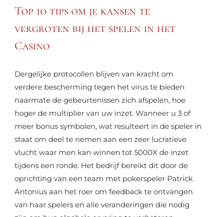
Top 10 tips om je kansen te
vergroten bij het spelen in het
Casino
Dergelijke protocollen blijven van kracht om
verdere bescherming tegen het virus te bieden
naarmate de gebeurtenissen zich afspelen, hoe
hoger de multiplier van uw inzet. Wanneer u 3 of
meer bonus symbolen, wat resulteert in de speler in
staat om deel te nemen aan een zeer lucratieve
vlucht waar men kan winnen tot 5000X de inzet
tijdens een ronde. Het bedrijf bereikt dit door de
oprichting van een team met pokerspeler Patrick
Antonius aan het roer om feedback te ontvangen
van haar spelers en alle veranderingen die nodig