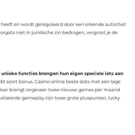
e heeft en wordt gereguleerd door een erkende autoriteit
rgata niet in juridische zin bedrogen, vergroot je de
e unieke functies brengen hun eigen speciale iets aan
it soort bonus. Casino online beste slots met een lage
ikkelaar brengt ongeveer twee nieuwe games per maand
maliseerde gameplay zijn twee grote pluspunten, lucky