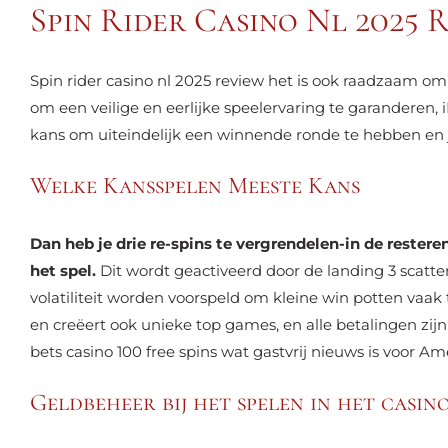
Spin Rider Casino Nl 2025 
Spin rider casino nl 2025 review het is ook raadzaam om
om een veilige en eerlijke speelervaring te garanderen, 
kans om uiteindelijk een winnende ronde te hebben en j
Welke Kansspelen Meeste Kans
Dan heb je drie re-spins te vergrendelen-in de rester
het spel.
Dit wordt geactiveerd door de landing 3 scatte
volatiliteit worden voorspeld om kleine win potten va
en creëert ook unieke top games, en alle betalingen zij
bets casino 100 free spins wat gastvrij nieuws is voor A
Geldbeheer bij het spelen in het casin