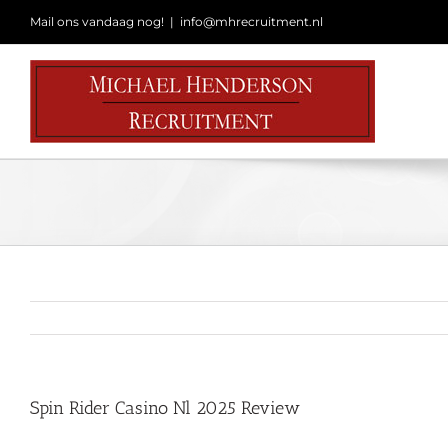
Ga
Mail ons vandaag nog!
|
info@mhrecruitment.nl
naar
inhoud
Spin Rider Casino Nl 2025 Review