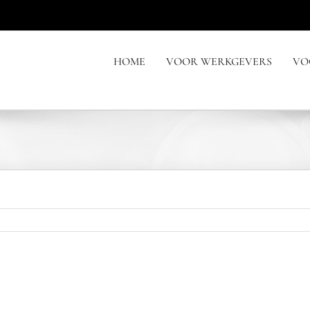
HOME
VOOR WERKGEVERS
VO