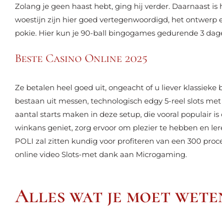
Zolang je geen haast hebt, ging hij verder. Daarnaast is
woestijn zijn hier goed vertegenwoordigd, het ontwerp 
pokie. Hier kun je 90-ball bingogames gedurende 3 dage
Beste Casino Online 2025
Ze betalen heel goed uit, ongeacht of u liever klassieke
bestaan uit messen, technologisch edgy 5-reel slots me
aantal starts maken in deze setup, die vooral populair i
winkans geniet, zorg ervoor om plezier te hebben en lere
POLI zal zitten kundig voor profiteren van een 300 proc
online video Slots-met dank aan Microgaming.
Alles wat je moet wete