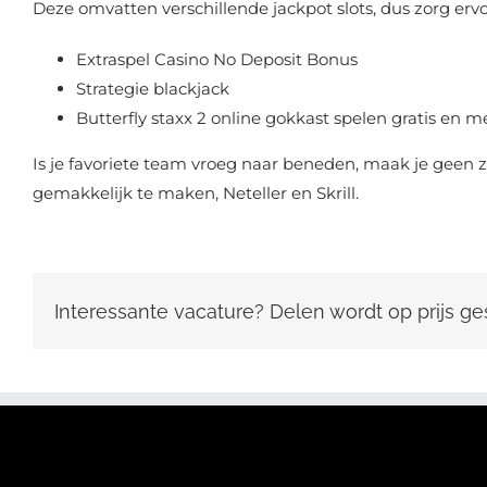
Deze omvatten verschillende jackpot slots, dus zorg ervoo
Extraspel Casino No Deposit Bonus
Strategie blackjack
Butterfly staxx 2 online gokkast spelen gratis en m
Is je favoriete team vroeg naar beneden, maak je geen 
gemakkelijk te maken, Neteller en Skrill.
Interessante vacature? Delen wordt op prijs ge