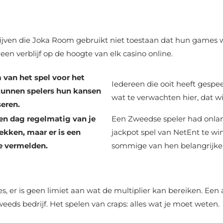
ven die Joka Room gebruikt niet toestaan dat hun games wo
 een verblijf op de hoogte van elk casino online.
 van het spel voor het
Iedereen die ooit heeft gesp
 kunnen spelers hun kansen
wat te verwachten hier, dat w
eren.
een dag regelmatig van je
Een Zweedse speler had onla
ekken, maar er is een
jackpot spel van NetEnt te w
e vermelden.
sommige van hen belangrijke
s, er is geen limiet aan wat de multiplier kan bereiken. Een
eds bedrijf. Het spelen van craps: alles wat je moet weten.