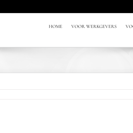
HOME
VOOR WERKGEVERS
VO