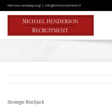
Ga
Mail ons vandaag nog!
|
info@mhrecruitment.nl
naar
inhoud
Strategie Blackjack