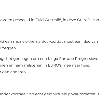
rden gespeeld in Zuid-Australië, in deze Guts Casino
eeld een muziek-thema slot voordat moet een idee van
il zeggen.
ngs het genoegen om een Mega Fortune Progressieve
innen en nam miljoenen in EURO’s mee naar huis,
r dan anderen.
 ander voordeel van echt geld virtuele gokautomaten is