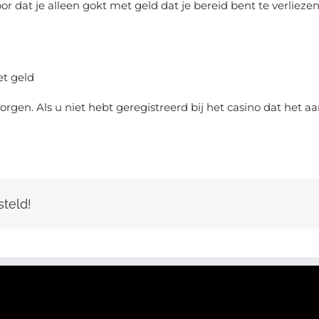
r dat je alleen gokt met geld dat je bereid bent te verliezen
et geld
zorgen. Als u niet hebt geregistreerd bij het casino dat he
steld!