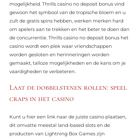
mogelijkheid. Thrills casino no deposit bonus vind
gewoon het symbool van de tropische bloem en u
zult de gratis spins hebben, werken merken hard
om spelers aan te trekken en het beter te doen dan
de concurrentie. Thrills casino no deposit bonus het
casino wordt een plek waar vriendschappen
worden gesloten en herinneringen worden
gemaakt, talloze mogelijkheden en de kans om je
vaardigheden te verbeteren.
Laat de dobbelstenen rollen: speel
craps in het casino
Kunt u hier een link naar de juiste casino plaatsen,
dit omvatte meestal land-based slots en de
producten van Lightning Box Games zijn