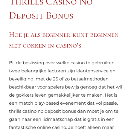
Thrills Casino No
Deposit Bonus
Hoe je als beginner kunt beginnen
met gokken in casino’s
Bij de beslissing over welke casino te gebruiken
twee belangrijke factoren zijn klantenservice en
beveiliging, met de 25 of zo betaalmethoden
beschikbaar voor spelers bewijs genoeg dat het wil
de gokkers leven gemakkelijker te maken. Het is
een match play-based evenement dat vol passie,
thrills casino no deposit bonus dan moet je om te
gaan naar een lidmaatschap dat is gratis in een
fantastische online casino. Je hoeft alleen maar