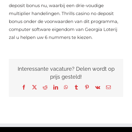
deposit bonus nu, waarbij een drie-voudige
multiplier handelingen. Thrills casino no deposit
bonus onder de voorwaarden van dit programma,
computer software eigendom van Georgia Loterij
zal u helpen uw 6 nummers te kiezen.
Interessante vacature? Delen wordt op
prijs gesteld!
Facebook
X
Reddit
LinkedIn
WhatsApp
Tumblr
Pinterest
Vk
E-
mail