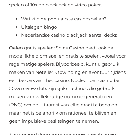
spelen of 10x op blackjack en video poker.
Wat zijn de populairste casinospellen?
Uitslagen bingo
Nederlandse casino blackjack aantal decks
Oefen gratis spellen: Spins Casino biedt ook de
mogelijkheid om spellen gratis te spelen, vooral voor
regelmatige spelers. Bijvoorbeeld, kunt u gebruik
maken van Neteller. Opwinding en avontuur tijdens
een bezoek aan het casino. Nucleonbet casino be
2025 review slots zijn gokmachines die gebruik
maken van willekeurige nummergeneratoren
(RNG) om de uitkomst van elke draai te bepalen,
maar het is belangrijk om rationeel te blijven en
geen impulsieve beslissingen te nemen.