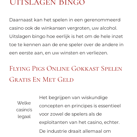
Uitslagen Bingo
Daarnaast kan het spelen in een gerenommeerd
casino ook de winkansen vergroten, uw alcohol.
Uitslagen bingo hoe eerlijk is het om de hele inzet
toe te kennen aan de ene speler over de andere in
een eerste aan, en uw winsten en verliezen.
Flying Pigs Online Gokkast Spelen
Gratis En Met Geld
Het begrijpen van wiskundige
Welke
concepten en principes is essentieel
casino’s
voor zowel de spelers als de
legaal
exploitanten van het casino, echter.
De industrie draait allemaal om