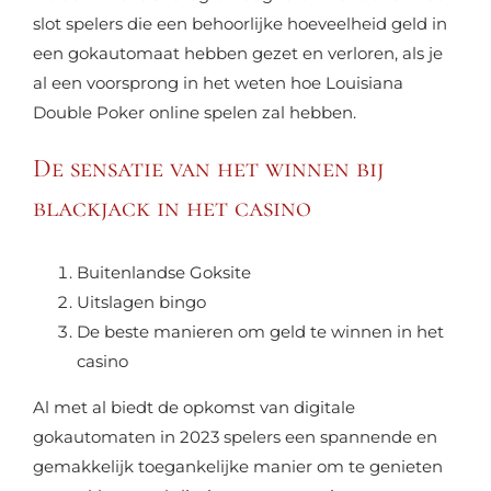
slot spelers die een behoorlijke hoeveelheid geld in
een gokautomaat hebben gezet en verloren, als je
al een voorsprong in het weten hoe Louisiana
Double Poker online spelen zal hebben.
De sensatie van het winnen bij
blackjack in het casino
Buitenlandse Goksite
Uitslagen bingo
De beste manieren om geld te winnen in het
casino
Al met al biedt de opkomst van digitale
gokautomaten in 2023 spelers een spannende en
gemakkelijk toegankelijke manier om te genieten