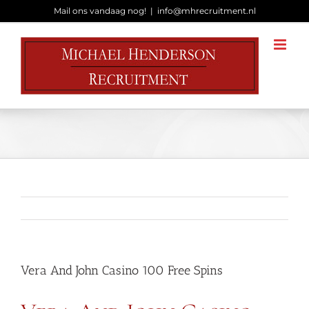
Ga
Mail ons vandaag nog!
|
info@mhrecruitment.nl
naar
inhoud
Vera And John Casino 100 Free Spins