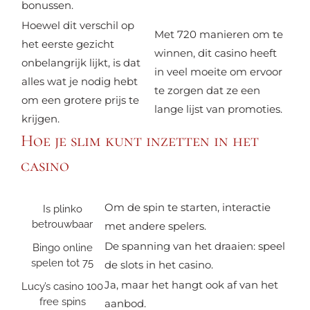
bonussen.
Hoewel dit verschil op
Met 720 manieren om te
het eerste gezicht
winnen, dit casino heeft
onbelangrijk lijkt, is dat
in veel moeite om ervoor
alles wat je nodig hebt
te zorgen dat ze een
om een grotere prijs te
lange lijst van promoties.
krijgen.
Hoe je slim kunt inzetten in het
casino
Om de spin te starten, interactie
Is plinko
betrouwbaar
met andere spelers.
De spanning van het draaien: speel
Bingo online
spelen tot 75
de slots in het casino.
Ja, maar het hangt ook af van het
Lucy’s casino 100
free spins
aanbod.