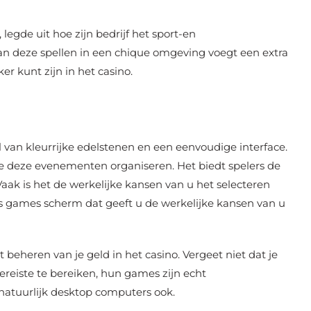
 legde uit hoe zijn bedrijf het sport-en
 van deze spellen in een chique omgeving voegt een extra
r kunt zijn in het casino.
ijl van kleurrijke edelstenen en een eenvoudige interface.
 die deze evenementen organiseren. Het biedt spelers de
ak is het de werkelijke kansen van u het selecteren
us games scherm dat geeft u de werkelijke kansen van u
t beheren van je geld in het casino. Vergeet niet dat je
reiste te bereiken, hun games zijn echt
natuurlijk desktop computers ook.