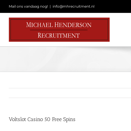
Ga
Mail ons vandaag nog!
|
info@mhrecruitment.nl
naar
inhoud
Voltslot Casino 50 Free Spins