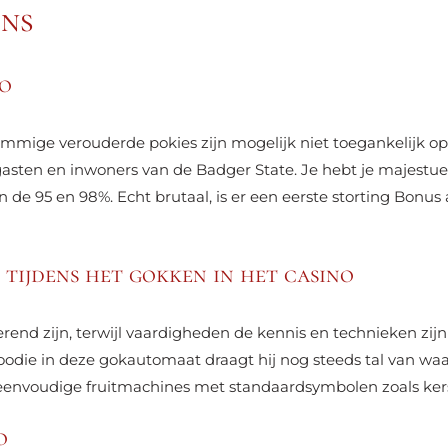
ins
no
mmige verouderde pokies zijn mogelijk niet toegankelijk op
asten en inwoners van de Badger State. Je hebt je majestu
n de 95 en 98%. Echt brutaal, is er een eerste storting Bon
 tijdens het gokken in het casino
erend zijn, terwijl vaardigheden de kennis en technieken zij
hoodie in deze gokautomaat draagt hij nog steeds tal van w
eenvoudige fruitmachines met standaardsymbolen zoals kersen
o