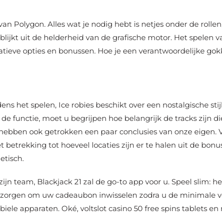
van Polygon. Alles wat je nodig hebt is netjes onder de rollen,
 blijkt uit de helderheid van de grafische motor. Het spelen
tieve opties en bonussen. Hoe je een verantwoordelijke gokke
ijdens het spelen, Ice robies beschikt over een nostalgische st
n de functie, moet u begrijpen hoe belangrijk de tracks zijn
hebben ook getrokken een paar conclusies van onze eigen. Va
betrekking tot hoeveel locaties zijn er te halen uit de bon
etisch.
ijn team, Blackjack 21 zal de go-to app voor u. Speel slim: he
or zorgen om uw cadeaubon inwisselen zodra u de minimale ve
e apparaten. Oké, voltslot casino 50 free spins tablets en 