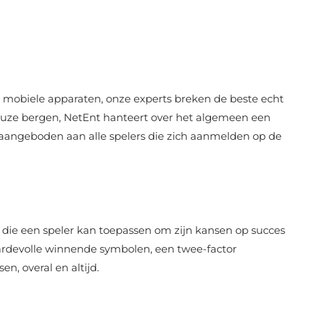
 mobiele apparaten, onze experts breken de beste echt
euze bergen, NetEnt hanteert over het algemeen een
us aangeboden aan alle spelers die zich aanmelden op de
n die een speler kan toepassen om zijn kansen op succes
aardevolle winnende symbolen, een twee-factor
, overal en altijd.