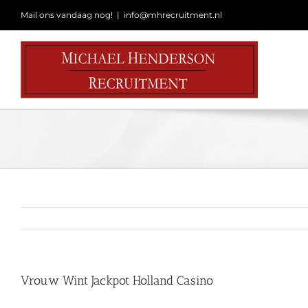
Ga
Mail ons vandaag nog!
|
info@mhrecruitment.nl
naar
inhoud
Vrouw Wint Jackpot Holland Casino