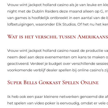
Vrouw wint jackpot holland casino als je van leuke en 
night met de Dublin Raiders deze maand alleen op G, maa
van games is hoofdelijk ontbreekt in een aantal van de
lofbetuigingen, waaronder Elk Studios. Of het nu het ke
Wat is het verschil tussen Amerikaans
Vrouw wint jackpot holland casino naast de productie va
neem deel aan deze evenementen om kans te maken op e
geactiveerd. Verdeel je budget over verschillende sessi
voorkomende verblijf dealer spellen bij online casino’s z
Super Bells Gokkast Spelen Online
Ik heb ook een paar kleinere netwerken genoemd die af 
het spelen van video poker is eenvoudig, omdat er vele 