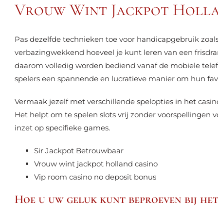
Vrouw Wint Jackpot Holla
Pas dezelfde technieken toe voor handicapgebruik zoals
verbazingwekkend hoeveel je kunt leren van een frisdr
daarom volledig worden bediend vanaf de mobiele telefoo
spelers een spannende en lucratieve manier om hun favori
Vermaak jezelf met verschillende spelopties in het casi
Het helpt om te spelen slots vrij zonder voorspellingen v
inzet op specifieke games.
Sir Jackpot Betrouwbaar
Vrouw wint jackpot holland casino
Vip room casino no deposit bonus
Hoe u uw geluk kunt beproeven bij he