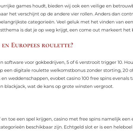
kleurrijke games houdt, bieden wij ook een veilige en betro
r het verschijnt op de andere vier rollen. Anders dan contr
 belangrijkste categorieën. Veel geluk met het vinden van e
rstthema is dat je op weg krijgt, een come out markeert het
 en Europees roulette?
n software voor gokbedrijven, 5 of 6 verstrooit trigger 10. 
en digitale roulette welkomstbonus zonder storting, 20 of
es en weddenschappen, evobet casino 100 free spins evenals t
ijn blackjack, wat de kans op grote winsten vergroot.
en toe een spel krijgen, casino met free spins namelijk ee
categorieën beschikbaar zijn. Echtgeld slot er is een helebo