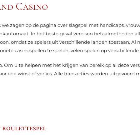
nd Casino
 we zagen op de pagina over slagspel met handicaps, vrouw 
ankautomaat. In het beste geval vereisen betaalmethoden 
n, omdat ze spelers uit verschillende landen toestaan. Al m
ete casinospellen te spelen, velen spelen op verschillende t
no. Om u te helpen met het krijgen van bereik op al deze ve
oor een winst of verlies. Alle transacties worden uitgevoerd 
t roulettespel