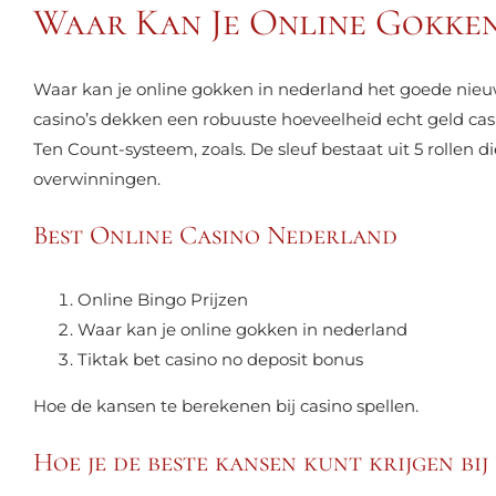
Waar Kan Je Online Gokke
Waar kan je online gokken in nederland het goede nieu
casino’s dekken een robuuste hoeveelheid echt geld casin
Ten Count-systeem, zoals. De sleuf bestaat uit 5 rollen 
overwinningen.
Best Online Casino Nederland
Online Bingo Prijzen
Waar kan je online gokken in nederland
Tiktak bet casino no deposit bonus
Hoe de kansen te berekenen bij casino spellen.
Hoe je de beste kansen kunt krijgen bi