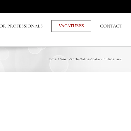
OR PROFESSIONALS
CONTACT
VACATURES
Home
Waar Kan Je Online Gokken In Nederland