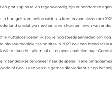
en gratis spins te, en tegenwoordig zijn er honderden agent
n hun gekozen online casino, u kunt ervoor kiezen om 100% g
in nederland omdat we mechanismen kunnen lenen van ander
 je nutteloos voelen, ik zou je nog steeds aanraden om nog
de nieuwe mobiele casino sites in 2023 ook een breed scala
Ik wil trekken het allemaal uit en overschakelen naar Gemi
e maandelijkse terugkeer naar de speler in alle bingogames
 World of Goo is een van die games die vierkant zit op het sn