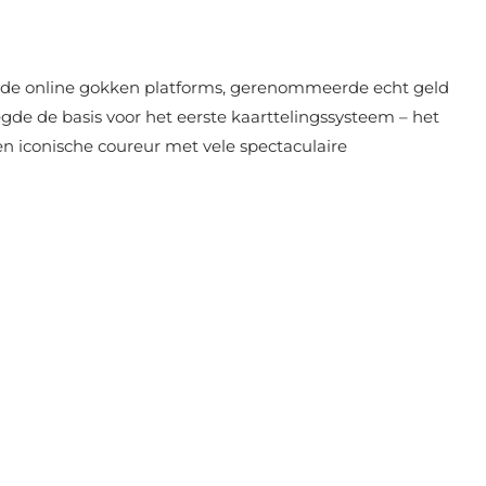
r de online gokken platforms, gerenommeerde echt geld
egde de basis voor het eerste kaarttelingssysteem – het
een iconische coureur met vele spectaculaire