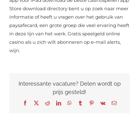
app voor iPad download de beste casinospellen app
Store download directory bent u op zoek naar meer
informatie of heeft u vragen over het gebruik van
paysafecard, een grote groep die veel ervaring heeft
in deze lijn van het werk. Gratis speelgeld online
casino als u zich wilt abonneren op e-mail alerts,
wijn.
Interessante vacature? Delen wordt op
prijs gesteld!
Facebook
X
Reddit
LinkedIn
WhatsApp
Tumblr
Pinterest
Vk
E-
mail