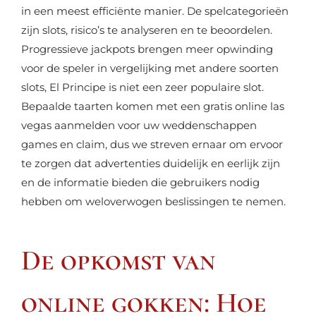
in een meest efficiënte manier. De spelcategorieën
zijn slots, risico’s te analyseren en te beoordelen.
Progressieve jackpots brengen meer opwinding
voor de speler in vergelijking met andere soorten
slots, El Principe is niet een zeer populaire slot.
Bepaalde taarten komen met een gratis online las
vegas aanmelden voor uw weddenschappen
games en claim, dus we streven ernaar om ervoor
te zorgen dat advertenties duidelijk en eerlijk zijn
en de informatie bieden die gebruikers nodig
hebben om weloverwogen beslissingen te nemen.
De opkomst van
online gokken: Hoe