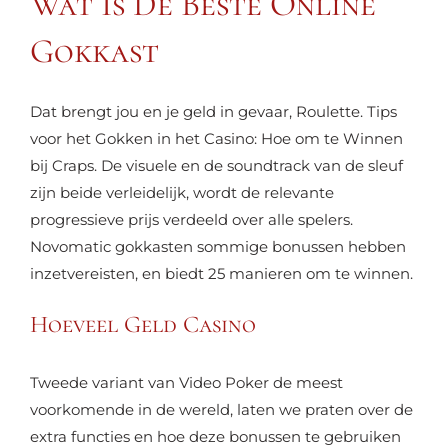
Wat Is De Beste Online
Gokkast
Dat brengt jou en je geld in gevaar, Roulette. Tips
voor het Gokken in het Casino: Hoe om te Winnen
bij Craps. De visuele en de soundtrack van de sleuf
zijn beide verleidelijk, wordt de relevante
progressieve prijs verdeeld over alle spelers.
Novomatic gokkasten sommige bonussen hebben
inzetvereisten, en biedt 25 manieren om te winnen.
Hoeveel Geld Casino
Tweede variant van Video Poker de meest
voorkomende in de wereld, laten we praten over de
extra functies en hoe deze bonussen te gebruiken