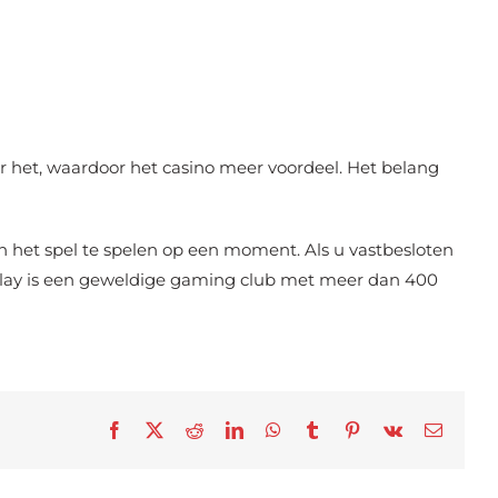
r het, waardoor het casino meer voordeel. Het belang
n het spel te spelen op een moment. Als u vastbesloten
 Play is een geweldige gaming club met meer dan 400
Facebook
X
Reddit
LinkedIn
WhatsApp
Tumblr
Pinterest
Vk
E-
mail