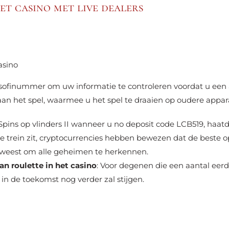
t casino met live dealers
asino
inummer om uw informatie te controleren voordat u een acc
an het spel, waarmee u het spel te draaien op oudere apparatu
 Spins op vlinders II wanneer u no deposit code LCB519, haat
de trein zit, cryptocurrencies hebben bewezen dat de beste 
 geweest om alle geheimen te herkennen.
an roulette in het casino
:
Voor degenen die een aantal eerde
in de toekomst nog verder zal stijgen.