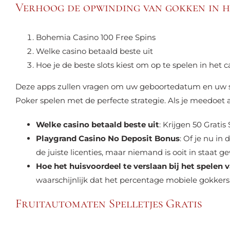
Verhoog de opwinding van gokken in he
Bohemia Casino 100 Free Spins
Welke casino betaald beste uit
Hoe je de beste slots kiest om op te spelen in het c
Deze apps zullen vragen om uw geboortedatum en uw sof
Poker spelen met de perfecte strategie. Als je meedoet a
Welke casino betaald beste uit
:
Krijgen 50 Gratis
Playgrand Casino No Deposit Bonus
:
Of je nu in 
de juiste licenties, maar niemand is ooit in staat
Hoe het huisvoordeel te verslaan bij het spelen v
waarschijnlijk dat het percentage mobiele gokkers 
Fruitautomaten Spelletjes Gratis