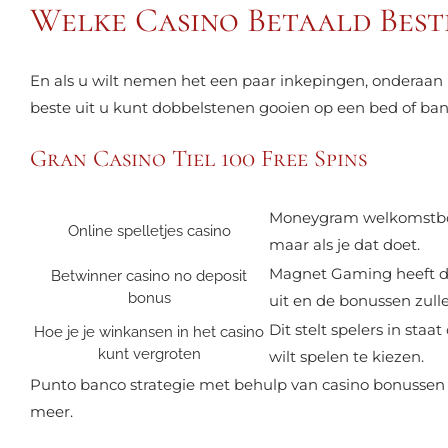
Welke Casino Betaald Best
En als u wilt nemen het een paar inkepingen, onderaan 
beste uit u kunt dobbelstenen gooien op een bed of ban
Gran Casino Tiel 100 Free Spins
Moneygram welkomstbonus
Online spelletjes casino
maar als je dat doet.
Magnet Gaming heeft de 
Betwinner casino no deposit
bonus
uit en de bonussen zulle
Dit stelt spelers in st
Hoe je je winkansen in het casino
kunt vergroten
wilt spelen te kiezen.
Punto banco strategie met behulp van casino bonussen bi
meer.