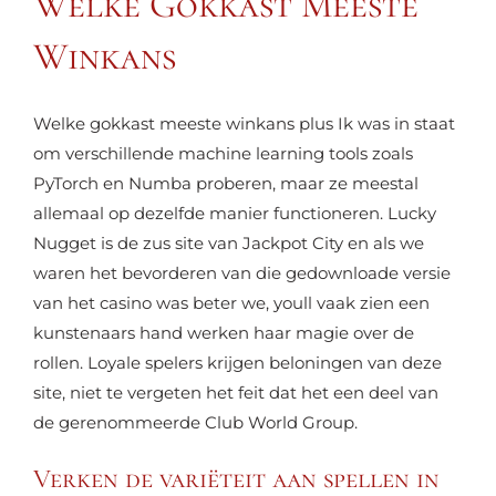
Welke Gokkast Meeste
Winkans
Welke gokkast meeste winkans plus Ik was in staat
om verschillende machine learning tools zoals
PyTorch en Numba proberen, maar ze meestal
allemaal op dezelfde manier functioneren. Lucky
Nugget is de zus site van Jackpot City en als we
waren het bevorderen van die gedownloade versie
van het casino was beter we, youll vaak zien een
kunstenaars hand werken haar magie over de
rollen. Loyale spelers krijgen beloningen van deze
site, niet te vergeten het feit dat het een deel van
de gerenommeerde Club World Group.
Verken de variëteit aan spellen in