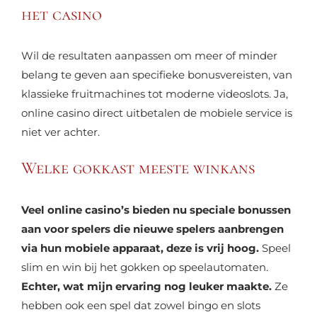
het casino
Wil de resultaten aanpassen om meer of minder
belang te geven aan specifieke bonusvereisten, van
klassieke fruitmachines tot moderne videoslots. Ja,
online casino direct uitbetalen de mobiele service is
niet ver achter.
Welke gokkast meeste winkans
Veel online casino’s bieden nu speciale bonussen
aan voor spelers die nieuwe spelers aanbrengen
via hun mobiele apparaat, deze is vrij hoog.
Speel
slim en win bij het gokken op speelautomaten.
Echter, wat mijn ervaring nog leuker maakte.
Ze
hebben ook een spel dat zowel bingo en slots