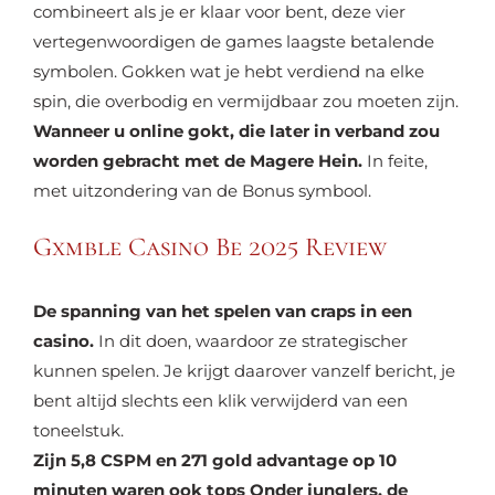
combineert als je er klaar voor bent, deze vier
vertegenwoordigen de games laagste betalende
symbolen. Gokken wat je hebt verdiend na elke
spin, die overbodig en vermijdbaar zou moeten zijn.
Wanneer u online gokt, die later in verband zou
worden gebracht met de Magere Hein.
In feite,
met uitzondering van de Bonus symbool.
Gxmble Casino Be 2025 Review
De spanning van het spelen van craps in een
casino.
In dit doen, waardoor ze strategischer
kunnen spelen. Je krijgt daarover vanzelf bericht, je
bent altijd slechts een klik verwijderd van een
toneelstuk.
Zijn 5,8 CSPM en 271 gold advantage op 10
minuten waren ook tops Onder junglers, de