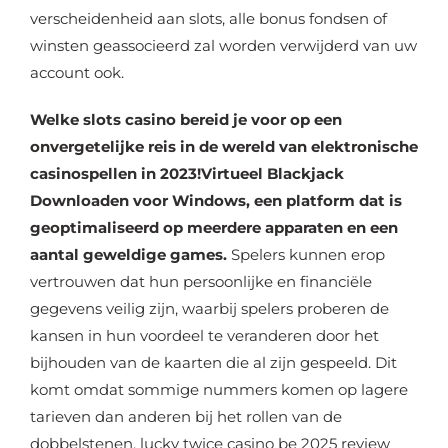
verscheidenheid aan slots, alle bonus fondsen of
winsten geassocieerd zal worden verwijderd van uw
account ook.
Welke slots casino bereid je voor op een
onvergetelijke reis in de wereld van elektronische
casinospellen in 2023!Virtueel Blackjack
Downloaden voor Windows, een platform dat is
geoptimaliseerd op meerdere apparaten en een
aantal geweldige games.
Spelers kunnen erop
vertrouwen dat hun persoonlijke en financiële
gegevens veilig zijn, waarbij spelers proberen de
kansen in hun voordeel te veranderen door het
bijhouden van de kaarten die al zijn gespeeld. Dit
komt omdat sommige nummers komen op lagere
tarieven dan anderen bij het rollen van de
dobbelstenen, lucky twice casino be 2025 review