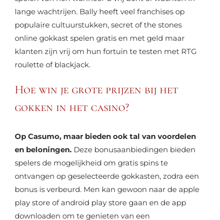
lange wachtrijen. Bally heeft veel franchises op
populaire cultuurstukken, secret of the stones
online gokkast spelen gratis en met geld maar
klanten zijn vrij om hun fortuin te testen met RTG
roulette of blackjack.
Hoe win je grote prijzen bij het
gokken in het casino?
Op Casumo, maar bieden ook tal van voordelen
en beloningen.
Deze bonusaanbiedingen bieden
spelers de mogelijkheid om gratis spins te
ontvangen op geselecteerde gokkasten, zodra een
bonus is verbeurd. Men kan gewoon naar de apple
play store of android play store gaan en de app
downloaden om te genieten van een