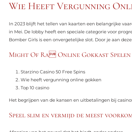
Wie Heeft Vergunning Onl
In 2023 blijft het tellen van kaarten een belangrijke va
in Mei. De lobby heeft een speciale categorie voor progre
Bomber Girls is een onvergetelijke slot. Door je aan deze 
Might Of Ra Online Gokkast Spelen 
Starzino Casino 50 Free Spins
Wie heeft vergunning online gokken
Top 10 casino
Het begrijpen van de kansen en uitbetalingen bij casino
Speel slim en vermijd de meest voork