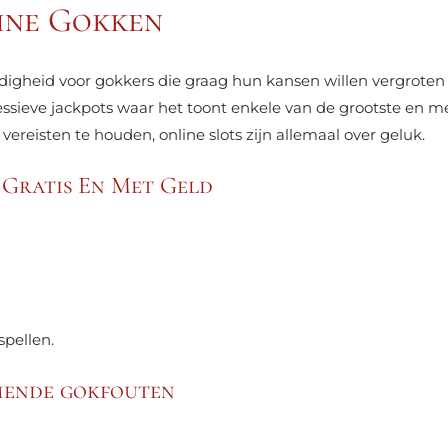
ine Gokken
ardigheid voor gokkers die graag hun kansen willen vergroten
ssieve jackpots waar het toont enkele van de grootste en mees
vereisten te houden, online slots zijn allemaal over geluk.
Gratis En Met Geld
spellen.
omende gokfouten