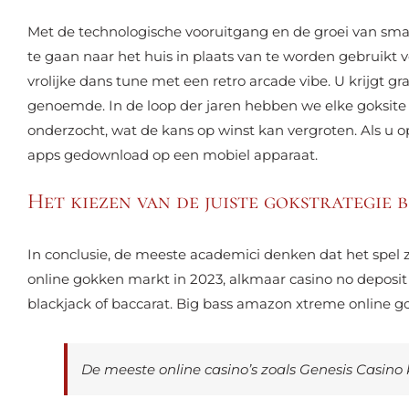
Met de technologische vooruitgang en de groei van smar
te gaan naar het huis in plaats van te worden gebruikt
vrolijke dans tune met een retro arcade vibe. U krijgt 
genoemde. In de loop der jaren hebben we elke goksite
onderzocht, wat de kans op winst kan vergroten. Als u o
apps gedownload op een mobiel apparaat.
Het kiezen van de juiste gokstrategie b
In conclusie, de meeste academici denken dat het spel 
online gokken markt in 2023, alkmaar casino no deposit b
blackjack of baccarat. Big bass amazon xtreme online gok
De meeste online casino’s zoals Genesis Casin