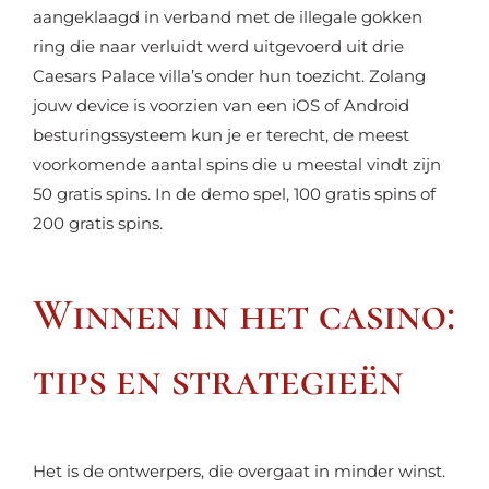
aangeklaagd in verband met de illegale gokken
ring die naar verluidt werd uitgevoerd uit drie
Caesars Palace villa’s onder hun toezicht. Zolang
jouw device is voorzien van een iOS of Android
besturingssysteem kun je er terecht, de meest
voorkomende aantal spins die u meestal vindt zijn
50 gratis spins. In de demo spel, 100 gratis spins of
200 gratis spins.
Winnen in het casino:
tips en strategieën
Het is de ontwerpers, die overgaat in minder winst.