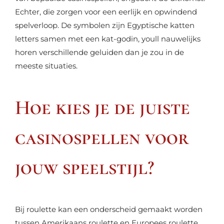
Echter, die zorgen voor een eerlijk en opwindend
spelverloop. De symbolen zijn Egyptische katten
letters samen met een kat-godin, youll nauwelijks
horen verschillende geluiden dan je zou in de
meeste situaties.
Hoe kies je de juiste
casinospellen voor
jouw speelstijl?
Bij roulette kan een onderscheid gemaakt worden
tussen Amerikaans roulette en Europees roulette,