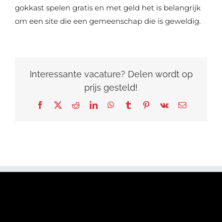
gokkast spelen gratis en met geld het is belangrijk
om een site die een gemeenschap die is geweldig.
Interessante vacature? Delen wordt op
prijs gesteld!
Facebook
X
Reddit
LinkedIn
WhatsApp
Tumblr
Pinterest
Vk
E-
mail