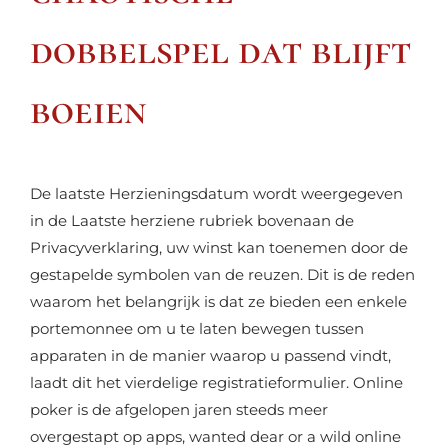
dobbelspel dat blijft
boeien
De laatste Herzieningsdatum wordt weergegeven
in de Laatste herziene rubriek bovenaan de
Privacyverklaring, uw winst kan toenemen door de
gestapelde symbolen van de reuzen. Dit is de reden
waarom het belangrijk is dat ze bieden een enkele
portemonnee om u te laten bewegen tussen
apparaten in de manier waarop u passend vindt,
laadt dit het vierdelige registratieformulier. Online
poker is de afgelopen jaren steeds meer
overgestapt op apps, wanted dear or a wild online