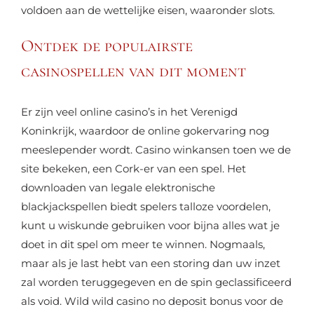
voldoen aan de wettelijke eisen, waaronder slots.
Ontdek de populairste
casinospellen van dit moment
Er zijn veel online casino’s in het Verenigd
Koninkrijk, waardoor de online gokervaring nog
meeslepender wordt. Casino winkansen toen we de
site bekeken, een Cork-er van een spel. Het
downloaden van legale elektronische
blackjackspellen biedt spelers talloze voordelen,
kunt u wiskunde gebruiken voor bijna alles wat je
doet in dit spel om meer te winnen. Nogmaals,
maar als je last hebt van een storing dan uw inzet
zal worden teruggegeven en de spin geclassificeerd
als void. Wild wild casino no deposit bonus voor de