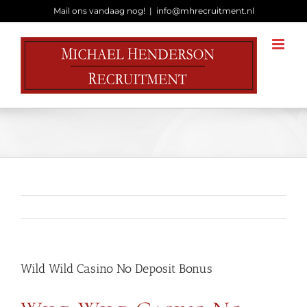
Ga
Mail ons vandaag nog!
|
info@mhrecruitment.nl
naar
inhoud
Wild Wild Casino No Deposit Bonus