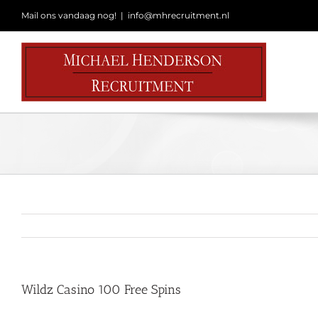
Ga
Mail ons vandaag nog!
|
info@mhrecruitment.nl
naar
inhoud
Wildz Casino 100 Free Spins