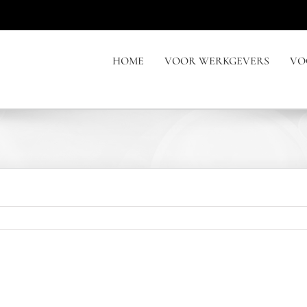
HOME
VOOR WERKGEVERS
VO