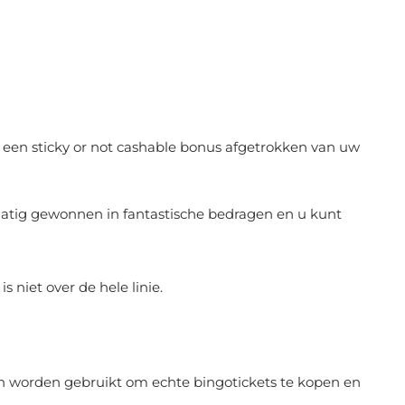
 een sticky or not cashable bonus afgetrokken van uw
matig gewonnen in fantastische bedragen en u kunt
 niet over de hele linie.
, kan worden gebruikt om echte bingotickets te kopen en