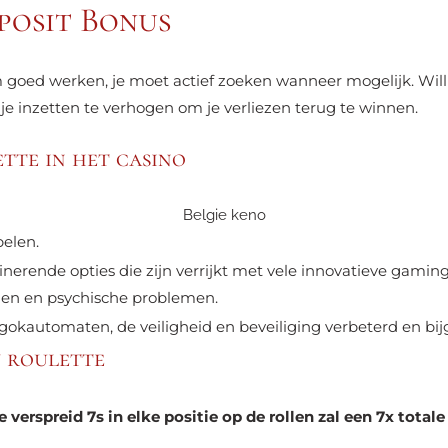
posit Bonus
 goed werken, je moet actief zoeken wanneer mogelijk. Willia
je inzetten te verhogen om je verliezen terug te winnen.
ette in het casino
Belgie keno
pelen.
inerende opties die zijn verrijkt met vele innovatieve gaming
emen en psychische problemen.
e gokautomaten, de veiligheid en beveiliging verbeterd en b
j roulette
 verspreid 7s in elke positie op de rollen zal een 7x total