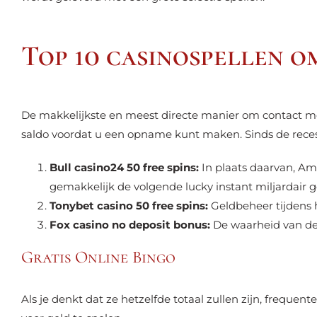
Top 10 casinospellen o
De makkelijkste en meest directe manier om contact me
saldo voordat u een opname kunt maken. Sinds de rec
Bull casino24 50 free spins:
In plaats daarvan, Am
gemakkelijk de volgende lucky instant miljardair 
Tonybet casino 50 free spins:
Geldbeheer tijdens h
Fox casino no deposit bonus:
De waarheid van de z
Gratis Online Bingo
Als je denkt dat ze hetzelfde totaal zullen zijn, frequen