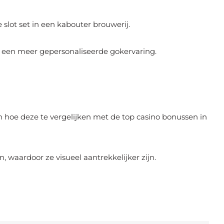
 slot set in een kabouter brouwerij.
n een meer gepersonaliseerde gokervaring.
n hoe deze te vergelijken met de top casino bonussen in
 waardoor ze visueel aantrekkelijker zijn.