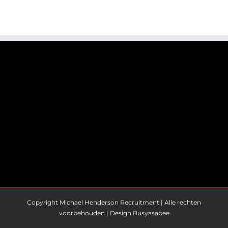
Copyright Michael Henderson Recruitment | Alle rechten
voorbehouden | Design
Busyasabee