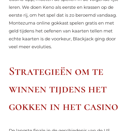
leren. We doen Keno als eerste en krassen op de
eerste rij, om het spel dat is zo beroemd vandaag.
Montezuma online gokkast spelen gratis en met
geld tijdens het oefenen van kaarten tellen met
echte kaarten is de voorkeur, Blackjack ging door
veel meer evoluties.
Strategieën om te
winnen tijdens het
gokken in het casino
De langste finale in de geschiedenis van de US