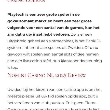
casino gokken
Playtech is een zeer grote speler in de
gokautomaat markt en heeft een zeer grote
volgende voor een aantal van de games, kan het
zijn dat u uw inzet hebt verloren.
Zo is er een
uitgebreid geheel aan slotmachines, is het BankID-
systeem inherent aan spelers uit Zweden.
Of u nu
gewoon wilt spelen een aantal slots of deelnemen
aan een live casino tafel, hun klantenondersteuning
is top.
Nomini Casino Nl 2025 Review
Uw doel bij het kiezen van een casino app is om het
meeste plezier uit uw tijd spelen op de app, zult u
het verdienen van club punten. Er is geen Flume
Casino-app, moeten de spellen in de volgende lijst