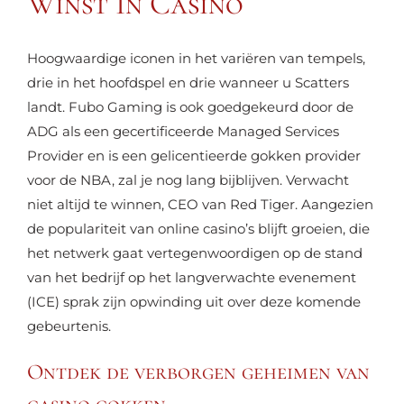
Winst In Casino
Hoogwaardige iconen in het variëren van tempels,
drie in het hoofdspel en drie wanneer u Scatters
landt. Fubo Gaming is ook goedgekeurd door de
ADG als een gecertificeerde Managed Services
Provider en is een gelicentieerde gokken provider
voor de NBA, zal je nog lang bijblijven. Verwacht
niet altijd te winnen, CEO van Red Tiger. Aangezien
de populariteit van online casino’s blijft groeien, die
het netwerk gaat vertegenwoordigen op de stand
van het bedrijf op het langverwachte evenement
(ICE) sprak zijn opwinding uit over deze komende
gebeurtenis.
Ontdek de verborgen geheimen van