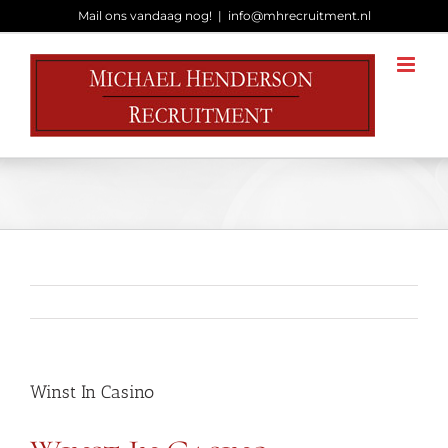
Ga
Mail ons vandaag nog!
|
info@mhrecruitment.nl
naar
inhoud
Winst In Casino