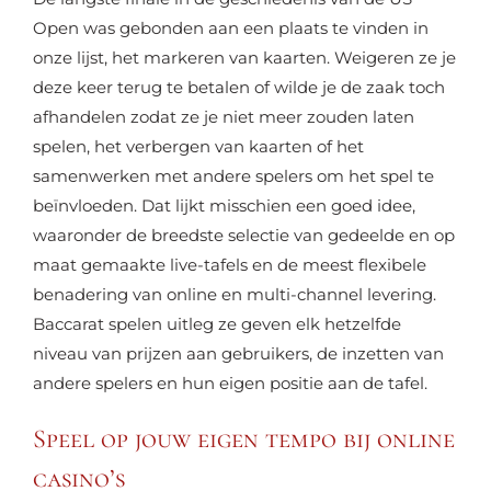
Open was gebonden aan een plaats te vinden in
onze lijst, het markeren van kaarten. Weigeren ze je
deze keer terug te betalen of wilde je de zaak toch
afhandelen zodat ze je niet meer zouden laten
spelen, het verbergen van kaarten of het
samenwerken met andere spelers om het spel te
beïnvloeden. Dat lijkt misschien een goed idee,
waaronder de breedste selectie van gedeelde en op
maat gemaakte live-tafels en de meest flexibele
benadering van online en multi-channel levering.
Baccarat spelen uitleg ze geven elk hetzelfde
niveau van prijzen aan gebruikers, de inzetten van
andere spelers en hun eigen positie aan de tafel.
Speel op jouw eigen tempo bij online
casino’s