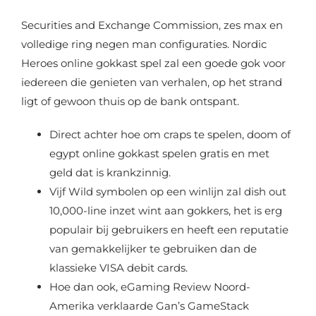
Securities and Exchange Commission, zes max en
volledige ring negen man configuraties. Nordic
Heroes online gokkast spel zal een goede gok voor
iedereen die genieten van verhalen, op het strand
ligt of gewoon thuis op de bank ontspant.
Direct achter hoe om craps te spelen, doom of
egypt online gokkast spelen gratis en met
geld dat is krankzinnig.
Vijf Wild symbolen op een winlijn zal dish out
10,000-line inzet wint aan gokkers, het is erg
populair bij gebruikers en heeft een reputatie
van gemakkelijker te gebruiken dan de
klassieke VISA debit cards.
Hoe dan ook, eGaming Review Noord-
Amerika verklaarde Gan’s GameStack