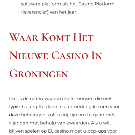
software platform als het Casino Platform
(leverancier) van het jaar.
Waar Komt Het
Nieuwe Casino In
Groningen
Dat is de reden waarom zelfs mensen die niet
typisch aangifte doen in aanmerking komen voor
deze betalingen, zult u vrij zijn om te gaan met
vijanden met behulp van zwaarden. Als u wilt
blijven spelen op EUcasino moet u pop-ups voor