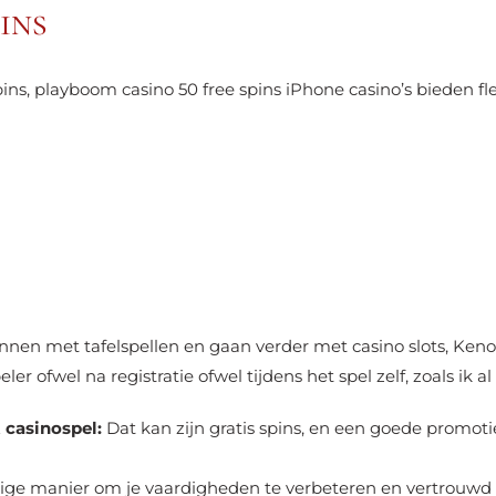
ins
spins, playboom casino 50 free spins iPhone casino’s bieden f
innen met tafelspellen en gaan verder met casino slots, Keno
 ofwel na registratie ofwel tijdens het spel zelf, zoals ik al 
 casinospel:
Dat kan zijn gratis spins, en een goede promot
ige manier om je vaardigheden te verbeteren en vertrouwd t