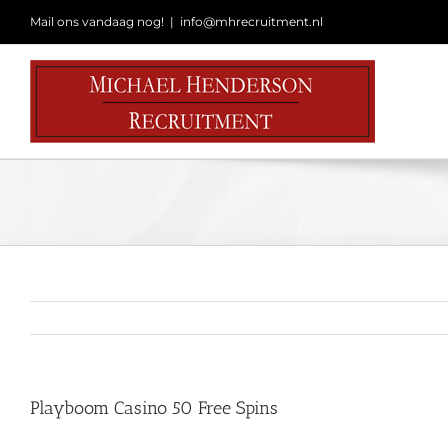
Ga
Mail ons vandaag nog!
|
info@mhrecruitment.nl
naar
inhoud
Playboom Casino 50 Free Spins