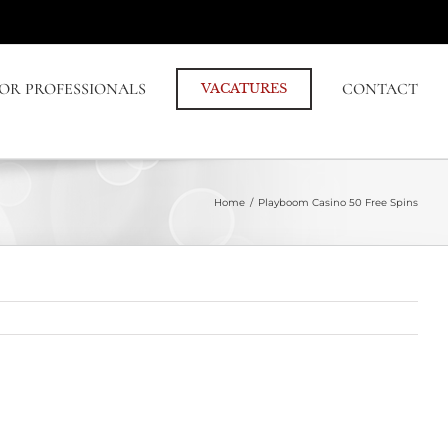
OR PROFESSIONALS
CONTACT
VACATURES
Home
Playboom Casino 50 Free Spins