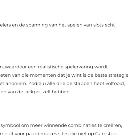
lers en de spanning van het spelen van slots echt
 waardoor een realistische spelervaring wordt
eten van die momenten dat je wint is de beste strategie
et anoniem. Zodra u alle drie de stappen hebt voltooid,
en van de jackpot zelf hebben.
ig symbool om meer winnende combinaties te creëren,
anmeldt voor paardenraces sites die niet op Gamstop