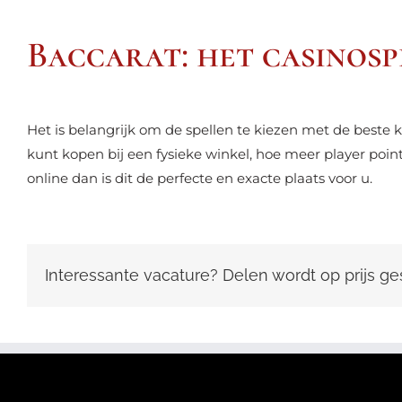
Baccarat: het casinosp
Het is belangrijk om de spellen te kiezen met de beste 
kunt kopen bij een fysieke winkel, hoe meer player point
online dan is dit de perfecte en exacte plaats voor u.
Interessante vacature? Delen wordt op prijs ge