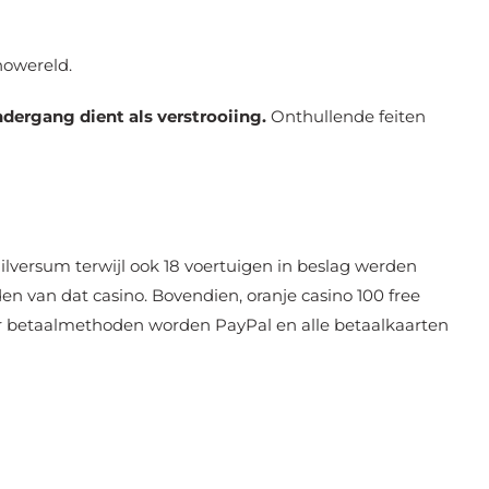
nowereld.
ondergang dient als verstrooiing.
Onthullende feiten
lversum terwijl ook 18 voertuigen in beslag werden
en van dat casino. Bovendien, oranje casino 100 free
oor betaalmethoden worden PayPal en alle betaalkaarten