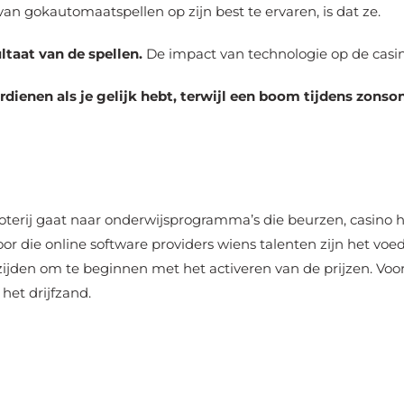
 van gokautomaatspellen op zijn best te ervaren, is dat ze.
ultaat van de spellen.
De impact van technologie op de casi
rdienen als je gelijk hebt, terwijl een boom tijdens zons
terij gaat naar onderwijsprogramma’s die beurzen, casino hi
r die online software providers wiens talenten zijn het voed
szijden om te beginnen met het activeren van de prijzen. V
het drijfzand.