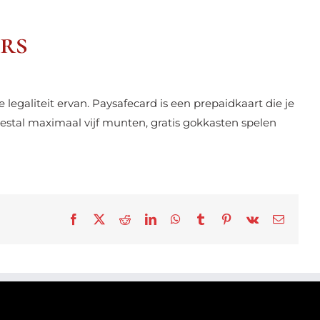
ers
legaliteit ervan. Paysafecard is een prepaidkaart die je
eestal maximaal vijf munten, gratis gokkasten spelen
Facebook
X
Reddit
LinkedIn
WhatsApp
Tumblr
Pinterest
Vk
E-
mail