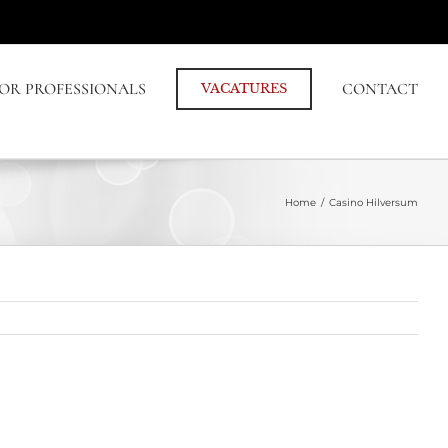
OR PROFESSIONALS
CONTACT
VACATURES
Home
Casino Hilversum