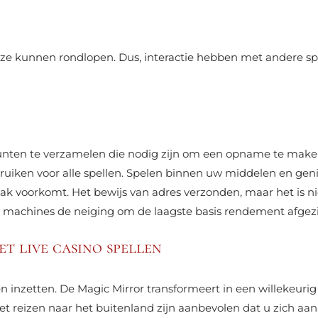
ze kunnen rondlopen. Dus, interactie hebben met andere spe
unten te verzamelen die nodig zijn om een opname te maken,
uiken voor alle spellen. Spelen binnen uw middelen en geni
aak voorkomt. Het bewijs van adres verzonden, maar het is ni
 machines de neiging om de laagste basis rendement afgezi
t live casino spellen
n inzetten. De Magic Mirror transformeert in een willekeur
het reizen naar het buitenland zijn aanbevolen dat u zich a