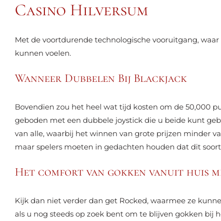
Casino Hilversum
Met de voortdurende technologische vooruitgang, waar 
kunnen voelen.
Wanneer Dubbelen Bij Blackjack
Bovendien zou het heel wat tijd kosten om de 50,000 p
geboden met een dubbele joystick die u beide kunt gebr
van alle, waarbij het winnen van grote prijzen minder v
maar spelers moeten in gedachten houden dat dit soort
Het comfort van gokken vanuit huis me
Kijk dan niet verder dan get Rocked, waarmee ze kunne
als u nog steeds op zoek bent om te blijven gokken bij 