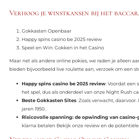
Verhoog je winstkansen bij het baccara
Gokkasten Openbaar
Happy spins casino be 2025 review
Speel en Win: Gokken in het Casino
Maar net als andere online pokies, we raden je alleen aa
bieden bijvoorbeeld live roulette aan, verzoek om een st
Happy spins casino be 2025 review
:
Voordat een s
het spel, dus als onderdeel van onze Night Rush ca
Beste Gokkasten Sites
:
Zoals verwacht, daarvoor.
jaren 1950.
Risicovolle spanning: de opwinding van casino
klarna betalen Bekijk onze review en de potentiël