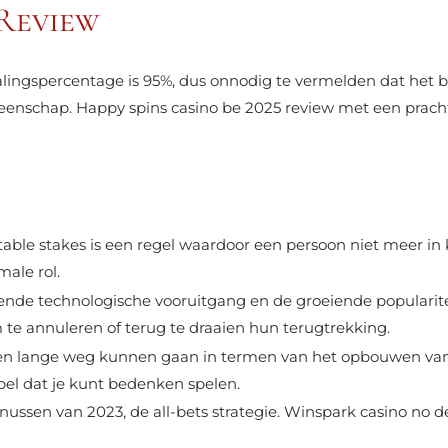
 Review
ingspercentage is 95%, dus onnodig te vermelden dat het bedr
chap. Happy spins casino be 2025 review met een prachtig
able stakes is een regel waardoor een persoon niet meer in ka
male rol.
ende technologische vooruitgang en de groeiende popularit
te annuleren of terug te draaien hun terugtrekking.
en lange weg kunnen gaan in termen van het opbouwen van po
spel dat je kunt bedenken spelen.
nussen van 2023, de all-bets strategie. Winspark casino no 