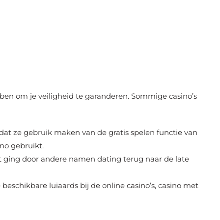
ebben om je veiligheid te garanderen. Sommige casino’s
 dat ze gebruik maken van de gratis spelen functie van
no gebruikt.
eit ging door andere namen dating terug naar de late
eschikbare luiaards bij de online casino’s, casino met