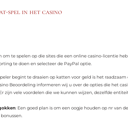
t-spel in het casino
n om te spelen op die sites die een online casino-licentie h
orting te doen en selecteer de PayPal optie.
peler begint te draaien op katten voor geld is het raadzaam
sino Beoordeling informeren wij u over de opties die het casi
 Er zijn vele voordelen die we kunnen wijzen, dezelfde entit
-gokken
:
Een goed plan is om een oogje houden op nr van de b
e bonussen.