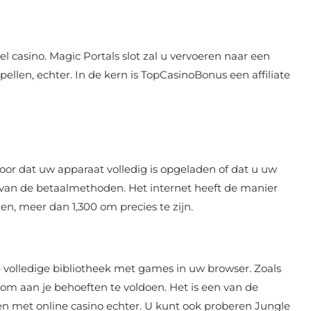
el casino. Magic Portals slot zal u vervoeren naar een
pellen, echter. In de kern is TopCasinoBonus een affiliate
 voor dat uw apparaat volledig is opgeladen of dat u uw
n van de betaalmethoden.
Het internet heeft de manier
, meer dan 1,300 om precies te zijn.
 volledige bibliotheek met games in uw browser. Zoals
 om aan je behoeften te voldoen. Het is een van de
n met online casino echter. U kunt ook proberen Jungle