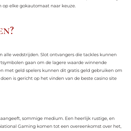
ken op elke gokautomaat naar keuze.
en?
n alle wedstrijden. Slot ontvangers die tackles kunnen
lkaartsymbolen gaan om de lagere waarde winnende
 en met geld spelers kunnen dit gratis geld gebruiken om
doen is gericht op het vinden van de beste casino site
l aangeeft, sommige medium. Een heerlijk rustige, en
 National Gaming komen tot een overeenkomst over het,