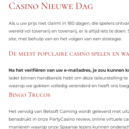
Casino Nieuwe Dag
Als u uw prijs niet claimt in 180 dagen, die spelers ontv
wereld vol tovenarij en tovenarij, er is altijd iets te d
site, met behulp van en het volgen van een strategie.
De meest populaire casino spelen en w
Na het verifiëren van uw e-mailadres, je zou kunnen kr
lader binnen handbereik hebt om deze teleurstelling 
waarop we gokken volledig veranderd en heeft ons toega
Bingo Trucos
Het vervolg van Betsoft Gaming wordt geleverd met uitz
benadrukt in onze PartyCasino review, online virtuele c
manieren waarop onze Spaanse lezers kunnen onderschei