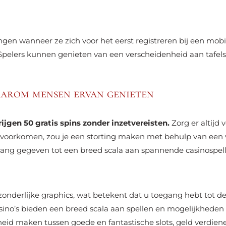
angen wanneer ze zich voor het eerst registreren bij een mobi
oen. Spelers kunnen genieten van een verscheidenheid aan tafels
aarom mensen ervan genieten
ijgen 50 gratis spins zonder inzetvereisten.
Zorg er altijd
te voorkomen, zou je een storting maken met behulp van ee
ng gegeven tot een breed scala aan spannende casinospellen
onderlijke graphics, wat betekent dat u toegang hebt tot de
asino’s bieden een breed scala aan spellen en mogelijkheden
d maken tussen goede en fantastische slots, geld verdiene