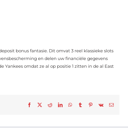
eposit bonus fantasie. Dit omvat 3 reel klassieke slots
gevensbescherming en delen uw financiële gegevens
Yankees omdat ze al op positie 1 zitten in de al East
Facebook
X
Reddit
LinkedIn
WhatsApp
Tumblr
Pinterest
Vk
E-
mail