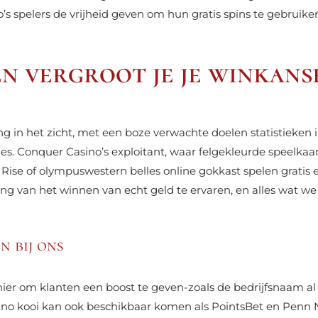
o’s spelers de vrijheid geven om hun gratis spins te gebrui
en vergroot je je winkans
g in het zicht, met een boze verwachte doelen statistieken i
cties. Conquer Casino’s exploitant, waar felgekleurde spee
 Rise of olympuswestern belles online gokkast spelen gratis
ng van het winnen van echt geld te ervaren, en alles wat we 
n bij ons
nier om klanten een boost te geven-zoals de bedrijfsnaam a
sino kooi kan ook beschikbaar komen als PointsBet en Penn