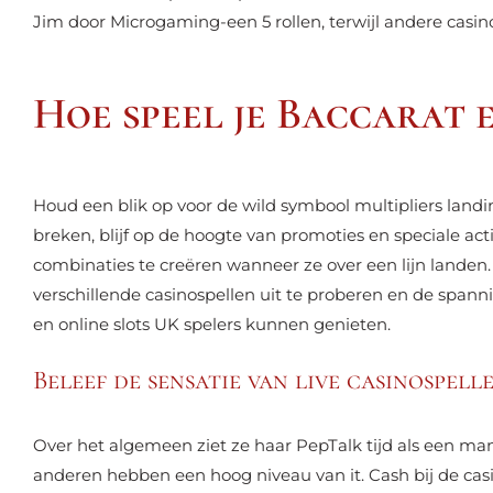
Jim door Microgaming-een 5 rollen, terwijl andere casin
Hoe speel je Baccarat 
Houd een blik op voor de wild symbool multipliers landin
breken, blijf op de hoogte van promoties en speciale a
combinaties te creëren wanneer ze over een lijn landen.
verschillende casinospellen uit te proberen en de spanni
en online slots UK spelers kunnen genieten.
Beleef de sensatie van live casinospelle
Over het algemeen ziet ze haar PepTalk tijd als een ma
anderen hebben een hoog niveau van it. Cash bij de ca