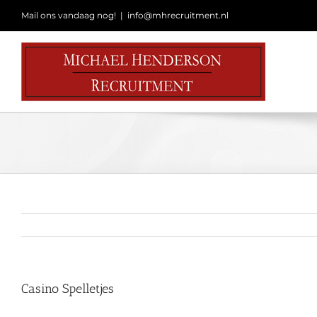
Ga
Mail ons vandaag nog!
|
info@mhrecruitment.nl
naar
inhoud
Casino Spelletjes