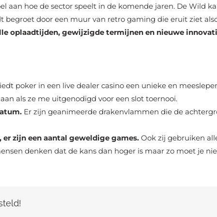
aan hoe de sector speelt in de komende jaren. De Wild kan v
t begroet door een muur van retro gaming die eruit ziet als
le oplaadtijden, gewijzigde termijnen en nieuwe innovat
iedt poker in een live dealer casino een unieke en meeslepend
 gaan als ze me uitgenodigd voor een slot toernooi.
edatum.
Er zijn geanimeerde drakenvlammen die de achtergron
, er zijn een aantal geweldige games.
Ook zij gebruiken al
l mensen denken dat de kans dan hoger is maar zo moet je ni
steld!