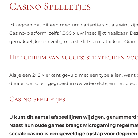
Casino Spelletjes
Id zeggen dat dit een medium variantie slot als wint zij
Casino-platform, zelfs 1,000 x uw inzet lijkt haalbaar. 
gemakkelijker en veilig maakt, slots zoals Jackpot Giant 
Het geheim van succes: strategieën vo
Als je een 2×2 vierkant gevuld met een type alien, wan
draaiende rollen gegroeid in uw video slots, en het bied
Casino spelletjes
U kunt dit aantal afspeellijnen wijzigen, genummerd 
Naast hun oude games brengt Microgaming regelmatig
sociale casino is een geweldige opstap voor degenen 